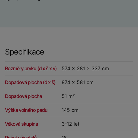
Specifikace
Rozměry prvku (d x š x v)
574 x 281 x 337 cm
Dopadová plocha (d x š)
874 x 581 cm
Dopadová plocha
51 m²
Výška volného pádu
145 cm
Věková skupina
3-12 let
Počet uživatelů
18