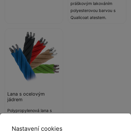
práškovým lakováním
polyesterovou barvou s
Qualicoat atestem.
Lana s ocelovým
jádrem
Polypropylenová lana s
ocelovým jádrem
a průměrem 16 mm.
Nastavení cookies