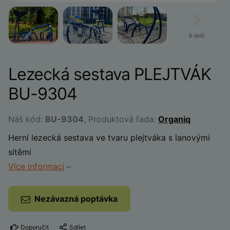
6 další
Lezecká sestava PLEJTVÁK
BU-9304
Náš kód:
BU-9304
, Produktová řada:
Organiq
Herní lezecká sestava ve tvaru plejtváka s lanovými
sítěmi
Více informací
Nezávazná poptávka
Doporučit
Sdílet