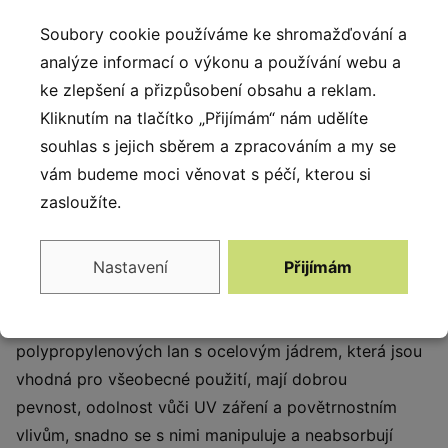
Soubory cookie používáme ke shromažďování a
Popis produktu
analýze informací o výkonu a používání webu a
ke zlepšení a přizpůsobení obsahu a reklam.
Řada Organiq je výjimečná nejen díky konstrukci, která
Kliknutím na tlačítko „Přijímám“ nám udělíte
je tvořena z ohýbaných trubek a unikátnímu systému
souhlas s jejich sběrem a zpracováním a my se
spojování trubek pomocí technologie vstřikováním, ale
vám budeme moci věnovat s péčí, kterou si
i díky vzhledu. Konstrukce sestavy je vyrobena z černé
zasloužíte.
oceli, která je chráněna proti korozi pozinkováním a
práškovým lakováním polyesterovou barvou. Desky
jsou vyrobeny z barevného třívrstvého 15 mm silného
Nastavení
Přijímám
HDPE polyethylenu nejvyšší kvality, odolného proti
vlhkosti a UV záření. Lanové prvky byly vytvořeny z
polypropylenových lan s ocelovým jádrem, která jsou
vhodná pro všeobecné použití, mají dobrou
pevnost, odolnost vůči UV záření a povětrnostním
vlivům, snadno se s nimi manipuluje a neabsorbují