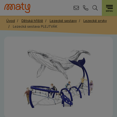
Úvod
Dětská hřiště
Lezecké sestavy
Lezecké prvky
Lezecká sestava PLEJTVÁK