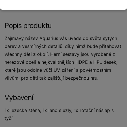
polyamidu.
Popis produktu
Zajímavý název Aquarius vás uvede do světa sytých
barev a vesmírných detailů, díky nimž bude přitahovat
všechny děti z okolí. Herní sestavy jsou vyrobené z
nerezové oceli a nejkvalitnějších HDPE a HPL desek,
které jsou odolné vůči UV záření a povětrnostním
vlivům, pro děti tak zajišťují bezpečnou hru.
Vybavení
1x lezecká stěna, 1x lano s uzly, 1x rotační nášlap s
tyčí