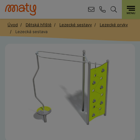
Úvod
Dětská hřiště
Lezecké sestavy
Lezecké prvky
Lezecká sestava