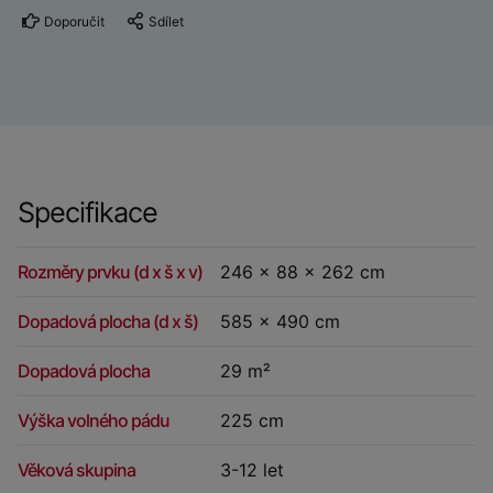
Doporučit
Sdílet
Specifikace
Rozměry prvku (d x š x v)
246 x 88 x 262 cm
Dopadová plocha (d x š)
585 x 490 cm
Dopadová plocha
29 m²
Výška volného pádu
225 cm
Věková skupina
3-12 let