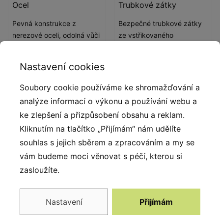
Ocel
Trubkové zátky
Pevná konstrukce z
Bezpečné trubkové zátky
nerezové oceli, odolná vůči
ze vstřikovaného
povětrnostním vlivům.
lisovaného polyamidu.
Nastavení cookies
Soubory cookie používáme ke shromažďování a
analýze informací o výkonu a používání webu a
ke zlepšení a přizpůsobení obsahu a reklam.
Kliknutím na tlačítko „Přijímám“ nám udělíte
souhlas s jejich sběrem a zpracováním a my se
vám budeme moci věnovat s péčí, kterou si
zasloužíte.
Deskové a lanové
Provazové žebříky
spojky
Provazové žebříky a lanové
Nastavení
Přijímám
Deskové a lanové spojky
uzly z polyamidu
ze vstřikovaného
vstřikovaného do formy.