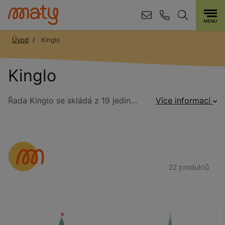
Úvod
Kinglo
Kinglo
Řada Kinglo se skládá z 19 jedinečných výrobků, které jsou k dispozici ve dvou barevných provedeních SAND a ICE. Každá z těchto verzí má jedinečný typ detailu, který podněcuje dětskou představivost.
Více informací