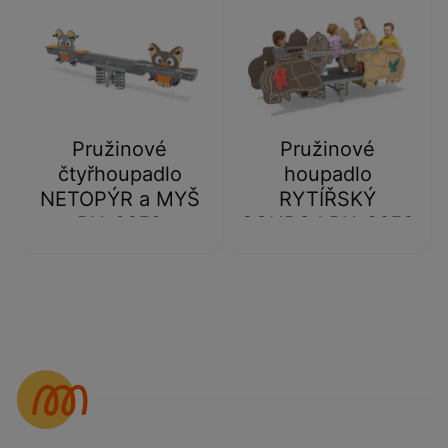
Pružinové
Pružinové
čtyřhoupadlo
houpadlo
NETOPÝR a MYŠ
RYTÍŘSKÝ
BU-8652
SOUBOJ BU-8653