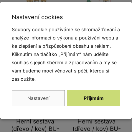
Nastavení cookies
Herní sestava
Herní sestava
Soubory cookie používáme ke shromažďování a
(dřevo / kov) BU-
(dřevo / kov) BU-
analýze informací o výkonu a používání webu a
8615
8616
ke zlepšení a přizpůsobení obsahu a reklam.
Kliknutím na tlačítko „Přijímám“ nám udělíte
souhlas s jejich sběrem a zpracováním a my se
vám budeme moci věnovat s péčí, kterou si
zasloužíte.
Nastavení
Přijímám
Herní sestava
Herní sestava
(dřevo / kov) BU-
(dřevo / kov) BU-