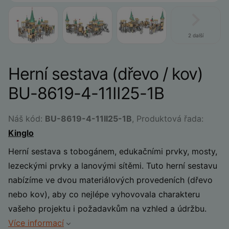
2 další
Herní sestava (dřevo / kov)
BU-8619-4-11II25-1B
Náš kód:
BU-8619-4-11II25-1B
, Produktová řada:
Kinglo
Herní sestava s tobogánem, edukačními prvky, mosty,
lezeckými prvky a lanovými sítěmi. Tuto herní sestavu
nabízíme ve dvou materiálových provedeních (dřevo
nebo kov), aby co nejlépe vyhovovala charakteru
vašeho projektu i požadavkům na vzhled a údržbu.
Více informací