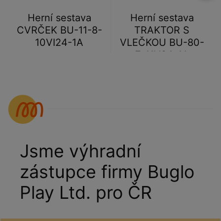
Herní sestava
Herní sestava
CVRČEK BU-11-8-
TRAKTOR S
10VI24-1A
VLEČKOU BU-80-
7-11V24-1A
Jsme výhradní
zástupce firmy Buglo
Play Ltd. pro ČR