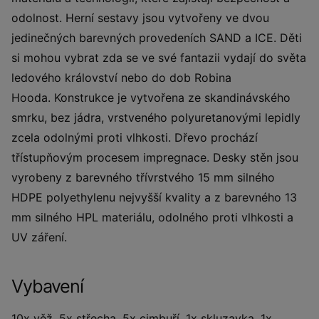
odolnost. Herní sestavy jsou vytvořeny ve dvou
jedinečných barevných provedeních SAND a ICE. Děti
si mohou vybrat zda se ve své fantazii vydají do světa
ledového království nebo do dob Robina
Hooda. Konstrukce je vytvořena ze skandinávského
smrku, bez jádra, vrstveného polyuretanovými lepidly
zcela odolnými proti vlhkosti. Dřevo prochází
třístupňovým procesem impregnace. Desky stěn jsou
vyrobeny z barevného třívrstvého 15 mm silného
HDPE polyethylenu nejvyšší kvality a z barevného 13
mm silného HPL materiálu, odolného proti vlhkosti a
UV záření.
Vybavení
10x věž, 5x střecha, 5x cimbuří, 1x skluzavka, 1x