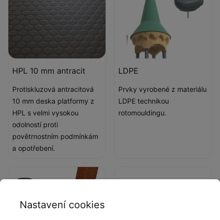
HPL 10 mm antracit
LDPE
Protiskluzová antracitová
Prvky vyrobené z materiálu
10 mm deska platformy z
LDPE technikou
HPL s velmi vysokou
rotomouldingu.
odolností proti
povětrnostním podmínkám
a opotřebení.
Nastavení cookies