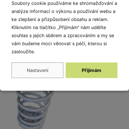
Soubory cookie používáme ke shromažďování a
analýze informací o výkonu a používání webu a
ke zlepšení a přizpůsobení obsahu a reklam.
Kliknutím na tlačítko „Přijímám“ nám udělíte
Nerezová ocel
Okenní vitráže
souhlas s jejich sběrem a zpracováním a my se
vám budeme moci věnovat s péčí, kterou si
Prvky z nerezové oceli
Okenní vitráže z LDPE s
AISI304 zcela odolné vůči
přímým potiskem
zasloužíte.
různým povětrnostním
polykarbonátových desek
podmínkám.
uvnitř.
Nastavení
Přijímám