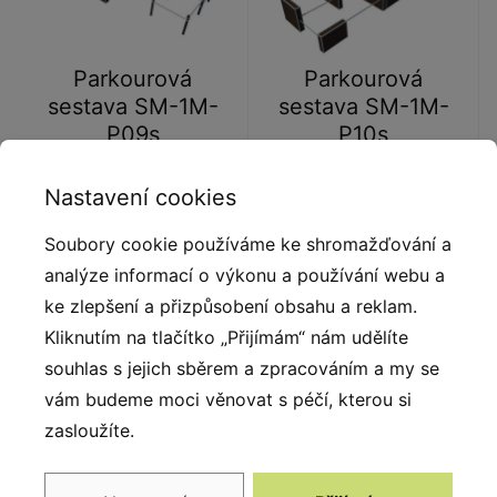
Parkourová
Parkourová
sestava SM-1M-
sestava SM-1M-
P09s
P10s
Nastavení cookies
Soubory cookie používáme ke shromažďování a
analýze informací o výkonu a používání webu a
ke zlepšení a přizpůsobení obsahu a reklam.
Kliknutím na tlačítko „Přijímám“ nám udělíte
souhlas s jejich sběrem a zpracováním a my se
vám budeme moci věnovat s péčí, kterou si
Parkourová
zasloužíte.
sestava SM-1M-
P11s