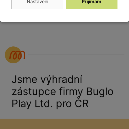
Nastavení
Přijímám
Jsme výhradní
zástupce firmy Buglo
Play Ltd. pro ČR