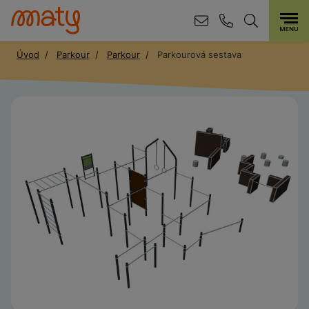
Úvod
Parkour
Parkour
Parkourová sestava