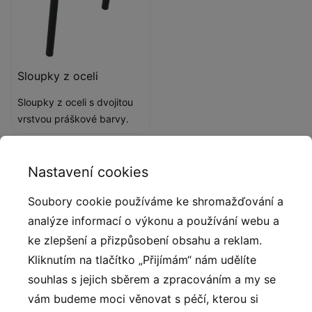
Sloupky z oceli
Sloupky z oceli s dvojitou
vrstvou práškové barvy.
Popis produktu
Nastavení cookies
Soubory cookie používáme ke shromažďování a
Parkour je disciplína založená na schopnosti
analýze informací o výkonu a používání webu a
bezpečně, hladce a efektivně překonávat překážky
ke zlepšení a přizpůsobení obsahu a reklam.
pomocí vlastního těla s důrazem na praktickou sílu,
Kliknutím na tlačítko „Přijímám“ nám udělíte
vytrvalost a rovnováhu. Velmi důležitá je kreativita,
souhlas s jejich sběrem a zpracováním a my se
plynulost a přesnost, s jakou jsou překážky zdolávány.
vám budeme moci věnovat s péčí, kterou si
Parkourová sestava poskytuje tréninkový prostor pro