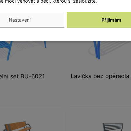
 moci věnovat s péčí, kterou si zasloužíte.
Nastavení
Přijímám
Lavička bez opěradl
elní set BU-6021