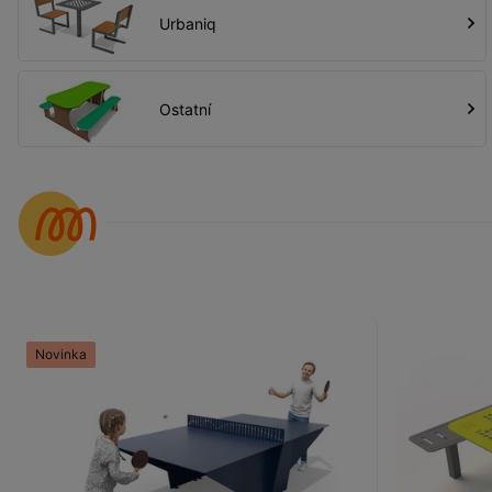
Urbaniq
Ostatní
Novinka