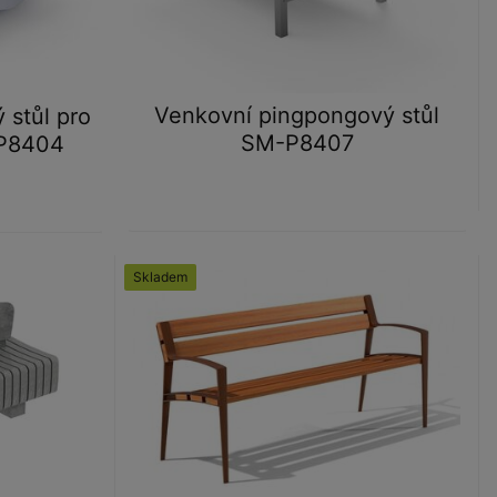
Venkovní pingpongový stůl
 stůl pro
SM-P8407
-P8404
Skladem