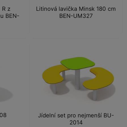
 R z
Litinová lavička Minsk 180 cm
tu BEN-
BEN-UM327
008
Jídelní set pro nejmenší BU-
2014