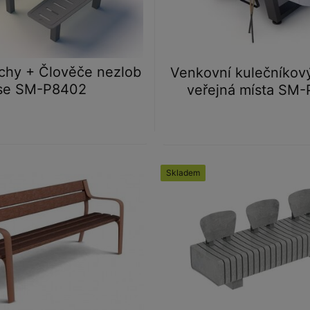
achy + Člověče nezlob
Venkovní kulečníkový
se SM-P8402
veřejná místa SM
Skladem