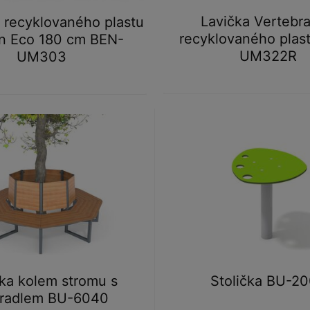
Lavička Vertebra
z recyklovaného plastu
recyklovaného plas
en Eco 180 cm BEN-
UM322R
UM303
ka kolem stromu s
Stolička BU-2
radlem BU-6040