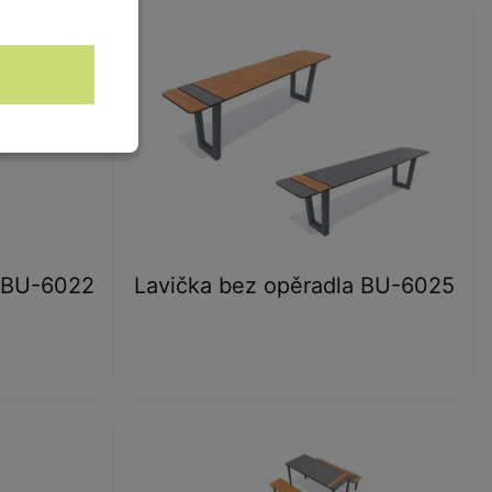
a BU-6022
Lavička bez opěradla BU-6025