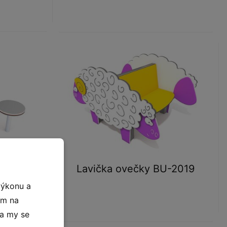
Lavička ovečky BU-2019
toličkami
výkonu a
ím na
 a my se