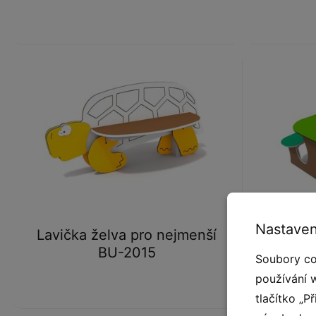
Nastaven
Lavička želva pro nejmenší
Jíd
BU-2015
Soubory co
používání 
tlačítko „P