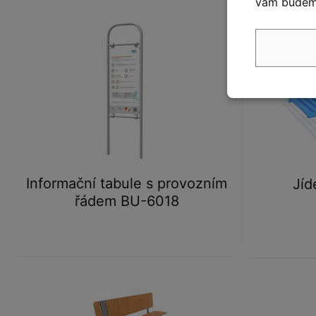
vám budeme
Informační tabule s provozním
Jíd
řádem BU-6018