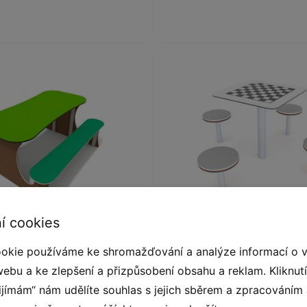
í cookies
elní set BU-2016
Šachový stolek se 4 s
BU-2017
okie používáme ke shromažďování a analýze informací o 
webu a ke zlepšení a přizpůsobení obsahu a reklam. Kliknut
řijímám“ nám udělíte souhlas s jejich sběrem a zpracováním