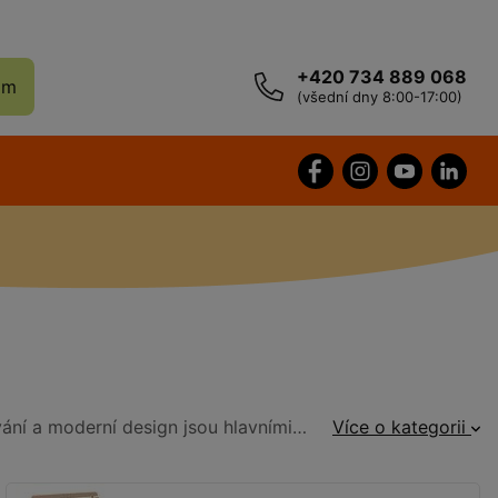
+420 734 889 068
ám
(všední dny 8:00-17:00)
Mobiliář který zkrášlí každé město nebo vesnici a je připraven nabídnout všem příjemný odpočinek. Kvalitní zpracování a moderní design jsou hlavními přednostmi mobiliáře který najdete v naší nabídce.
Více o kategorii