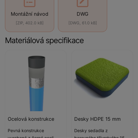
Montážní návod
DWG
[ZIP, 402.0 kB]
[DWG, 61.0 kB]
Materiálová specifikace
Ocelová konstrukce
Desky HDPE 15 mm
Pevná konstrukce
Desky sedadla z
vyrobená z černé oceli
barevného třívrstvého 15