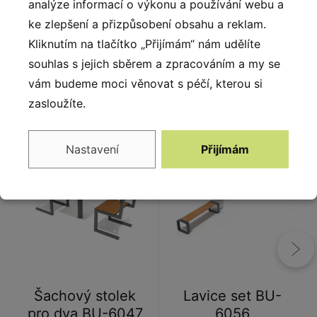
analýze informací o výkonu a používání webu a
- kovu, dřeva a plastu. Díky tomu je odolný vůči
ke zlepšení a přizpůsobení obsahu a reklam.
intenzivnímu používání i škodlivým vnějším vlivům.
Kliknutím na tlačítko „Přijímám“ nám udělíte
souhlas s jejich sběrem a zpracováním a my se
vám budeme moci věnovat s péčí, kterou si
zasloužíte.
Alternativy
Nastavení
Přijímám
Šachový stolek
Lavice set BU-
pro dva BU-6047
6056