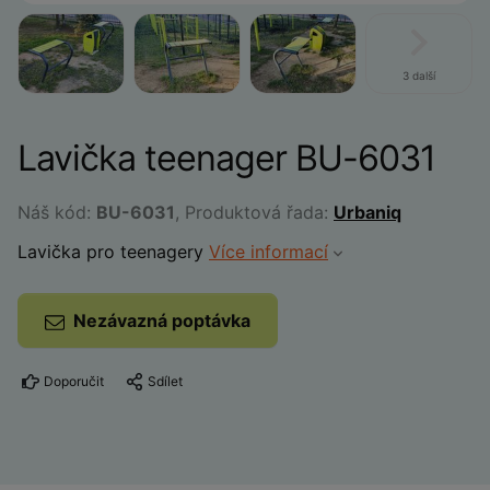
3 další
Lavička teenager BU-6031
Náš kód:
BU-6031
, Produktová řada:
Urbaniq
Lavička pro teenagery
Více informací
Nezávazná poptávka
Doporučit
Sdílet