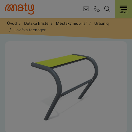
Úvod
Dětská hřiště
Městský mobiliář
Urbaniq
Lavička teenager