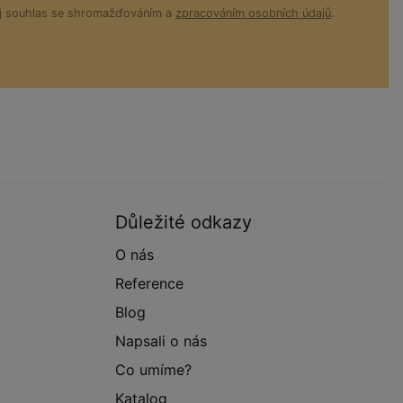
ůj souhlas se shromažďováním a
zpracováním osobních údajů
.
Důležité odkazy
O nás
Reference
Blog
Napsali o nás
Co umíme?
Katalog