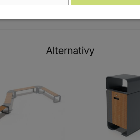
kovu, dřeva a plastu. Díky tomu je odolný vůči
Alternativy