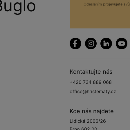
Buglo
Odesláním projevujete sv
Kontaktujte nás
+420 734 889 068
office@hristematy.cz
Kde nás najdete
Lidická 2006/26
Brno 602 00