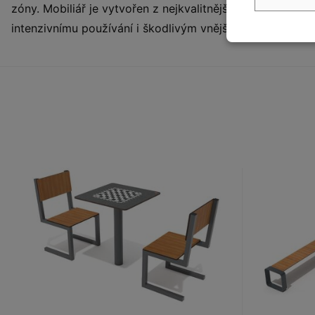
zóny. Mobiliář je vytvořen z nejkvalitnějších materiálů - 
intenzivnímu používání i škodlivým vnějším vlivům.