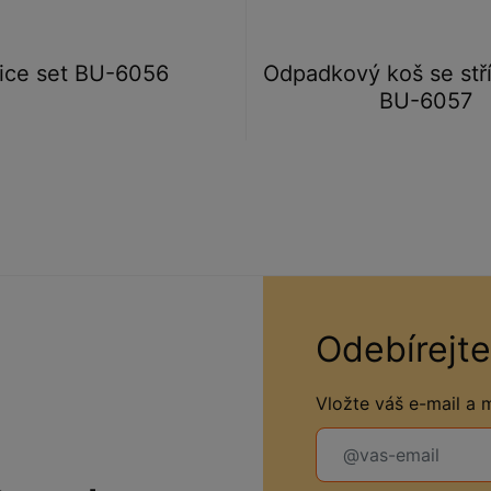
ice set BU-6056
Odpadkový koš se stří
BU-6057
Odebírejte
Vložte váš e-mail a