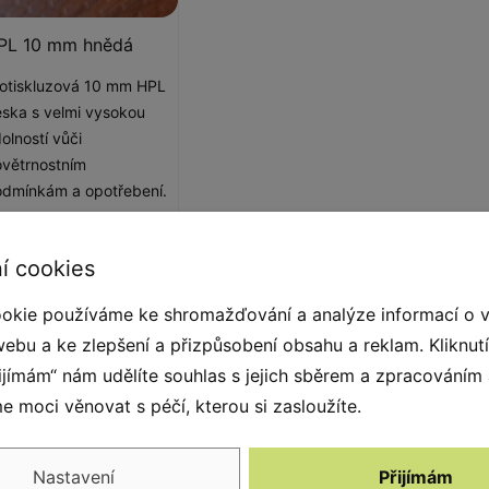
PL 10 mm hnědá
otiskluzová 10 mm HPL
ska s velmi vysokou
olností vůči
větrnostním
dmínkám a opotřebení.
í cookies
okie používáme ke shromažďování a analýze informací o 
webu a ke zlepšení a přizpůsobení obsahu a reklam. Kliknut
řijímám“ nám udělíte souhlas s jejich sběrem a zpracováním
 moci věnovat s péčí, kterou si zasloužíte.
. Díky neobvyklému designu, barvám a
ným poutačem pozornosti. Skvěle se bude
 dětská hřiště, odpočinkové a volnočasové
Nastavení
Přijímám