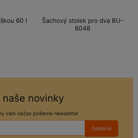
škou 60 l
Šachový stolek pro dva BU-
6048
 naše novinky
 my vám občas pošleme newsletter
Odebírat