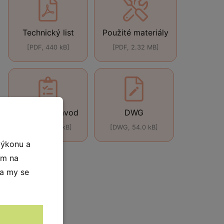
Technický list
Použité materiály
[PDF, 440 kB]
[PDF, 2.32 MB]
Montážní návod
DWG
[PDF, 196.0 kB]
[DWG, 54.0 kB]
výkonu a
ím na
 a my se