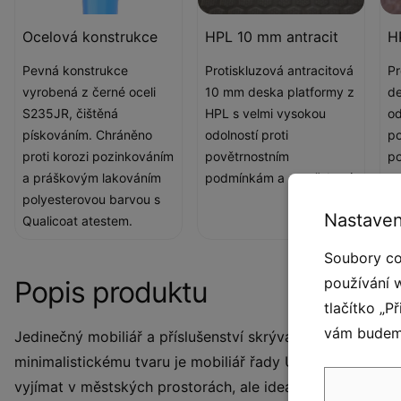
Ocelová konstrukce
HPL 10 mm antracit
H
Pevná konstrukce
Protiskluzová antracitová
Pr
vyrobená z černé oceli
10 mm deska platformy z
de
S235JR, čištěná
HPL s velmi vysokou
od
pískováním. Chráněno
odolností proti
po
proti korozi pozinkováním
povětrnostním
po
a práškovým lakováním
podmínkám a opotřebení.
polyesterovou barvou s
Nastaven
Qualicoat atestem.
Soubory co
používání 
Popis produktu
tlačítko „P
vám budeme
Jedinečný mobiliář a příslušenství skrývá řada Urbaniq
minimalistickému tvaru je mobiliář řady Urbaniq skuteč
vyjímat v městských prostorách, ale ideální je také pro