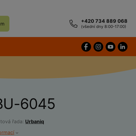
+420 734 889 068
ám
(všední dny 8:00-17:00)
BU-6045
ktová řada:
Urbaniq
formací