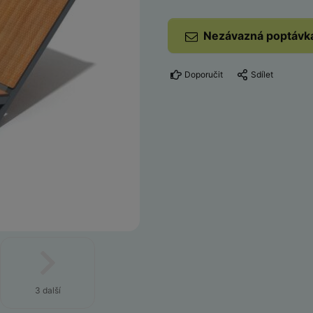
Nezávazná poptávk
Doporučit
Sdílet
3 další