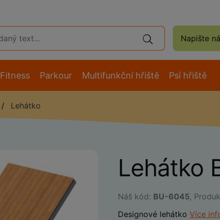
Napište n
Fitness
Parkour
Multifunkční hřiště
Psí hřiště
Lehátko
Lehátko 
Náš kód:
BU-6045
, Produ
Designové lehátko
Více in