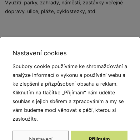
Využití: parky, zahrady, náměstí, zastávky veřejné
dopravy, ulice, pláže, cyklostezky, atd.
Nastavení cookies
Alternativy
Soubory cookie používáme ke shromažďování a
analýze informací o výkonu a používání webu a
Skladem
Skladem
ke zlepšení a přizpůsobení obsahu a reklam.
Kliknutím na tlačítko „Přijímám“ nám udělíte
souhlas s jejich sběrem a zpracováním a my se
vám budeme moci věnovat s péčí, kterou si
zasloužíte.
Litinová lavička
Lavička z
Nastavení
Přijímám