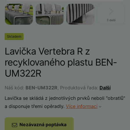
2 další
Skladem
Lavička Vertebra R z
recyklovaného plastu BEN-
UM322R
Náš kód:
BEN-UM322R
, Produktová řada:
Další
Lavička se skládá z jednotlivých prvků neboli "obratlů"
a disponuje třemi opěradly.
Více informací
Nezávazná poptávka