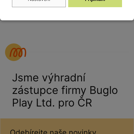
Minsk 180 cm
recyklovaného
BEN-UM327
plastu Citizen Eco
180 cm BEN-
UM303
Jsme výhradní
zástupce firmy Buglo
Play Ltd. pro ČR
Odebírejte naše novinky