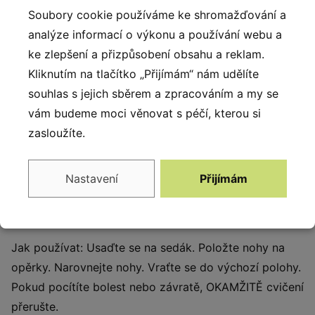
Soubory cookie používáme ke shromažďování a
Popis produktu
analýze informací o výkonu a používání webu a
Prvek je vyroben z odolné oceli s antikorozní
ke zlepšení a přizpůsobení obsahu a reklam.
ochranou a práškovým nástřikem, což zaručuje
Kliknutím na tlačítko „Přijímám“ nám udělíte
dlouhou životnost. Pevné spojení zajišťují nerezové
souhlas s jejich sběrem a zpracováním a my se
šrouby a matice. Fitness stroje jsou navrženy pro
vám budeme moci věnovat s péčí, kterou si
použití ve venkovních fitness zónách, parcích či
zasloužíte.
veřejných prostranstvích. Stroje jsou vyráběny z
odolných materiálů které zajišťují dlouhou životnost a
Nastavení
Přijímám
bezpečné cvičení venku podle platných standardů pro
outdoor fitness zařízení.
Jak používat: Usaďte se na sedák. Položte nohy na
opěrky. Narovnejte nohy. Vraťte se do výchozí polohy.
Pokud pocítíte bolest nebo závratě, OKAMŽITĚ cvičení
přerušte.