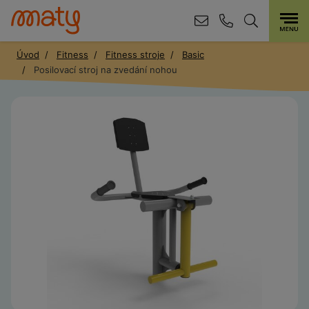
Úvod
Fitness
Fitness stroje
Basic
Posilovací stroj na zvedání nohou