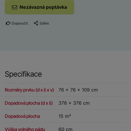
Nezávazná poptávka
Doporučit
Sdílet
Specifikace
Rozměry prvku (d x š x v)
76 x 76 x 109 cm
Dopadová plocha (d x š)
376 x 376 cm
Dopadová plocha
15 m²
Výška volného pádu
60 cm