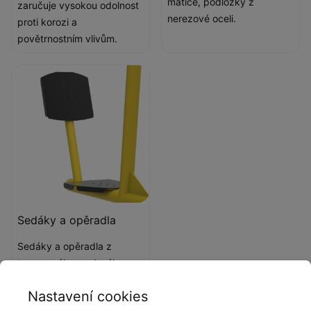
matice, podložky z
zaručuje vysokou odolnost
nerezové oceli.
proti korozi a
povětrnostním vlivům.
Sedáky a opěradla
Sedáky a opěradla z
tvarovaného ocelového
plechu.
Nastavení cookies