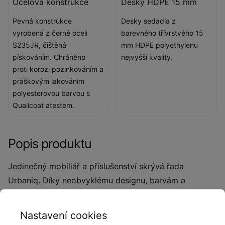
Ocelová konstrukce
Desky HDPE 15 mm
Pevná konstrukce
Desky sedadla z
vyrobená z černé oceli
barevného třívrstvého 15
S235JR, čištěná
mm HDPE polyethylenu
pískováním. Chráněno
nejvyšší kvality.
proti korozi pozinkováním a
práškovým lakováním
polyesterovou barvou s
Qualicoat atestem.
Popis produktu
Jedinečný mobiliář a příslušenství skrývá řada
Urbaniq. Díky neobvyklému designu, barvám a
minimalistickému tvaru je mobiliář řady Urbaniq
skutečným poutačem pozornosti. Skvěle se bude
Nastavení cookies
vyjímat v městských prostorách, ale ideální je také pro