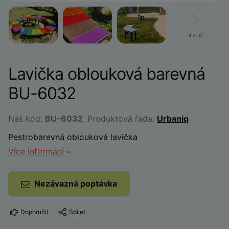
4 další
Lavička oblouková barevná
BU-6032
Náš kód:
BU-6032
, Produktová řada:
Urbaniq
Pestrobarevná oblouková lavička
Více informací
Nezávazná poptávka
Doporučit
Sdílet