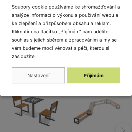
dětská hřiště, odpočinkové a volnočasové
Soubory cookie používáme ke shromažďování a
zóny. Mobiliář je vytvořen z nejkvalitnějších materiálů
analýze informací o výkonu a používání webu a
- kovu, dřeva a plastu. Díky tomu je odolný vůči
ke zlepšení a přizpůsobení obsahu a reklam.
intenzivnímu používání i škodlivým vnějším vlivům.
Kliknutím na tlačítko „Přijímám“ nám udělíte
souhlas s jejich sběrem a zpracováním a my se
vám budeme moci věnovat s péčí, kterou si
zasloužíte.
Alternativy
Nastavení
Přijímám