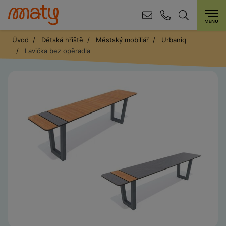
Úvod
Dětská hřiště
Městský mobiliář
Urbaniq
Lavička bez opěradla