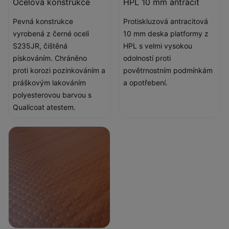
Ocelová konstrukce
HPL 10 mm antracit
Pevná konstrukce
Protiskluzová antracitová
vyrobená z černé oceli
10 mm deska platformy z
S235JR, čištěná
HPL s velmi vysokou
pískováním. Chráněno
odolností proti
proti korozi pozinkováním a
povětrnostním podmínkám
práškovým lakováním
a opotřebení.
polyesterovou barvou s
Qualicoat atestem.