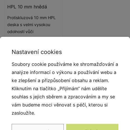
HPL 10 mm hnědá
Protiskluzová 10 mm HPL
deska s velmi vysokou
odolností vůči
povětrnostním podmínkám
a opotřebení.
Nastavení cookies
Soubory cookie používáme ke shromažďování a
analýze informací o výkonu a používání webu a
Popis produktu
ke zlepšení a přizpůsobení obsahu a reklam.
Jedinečný mobiliář a příslušenství skrývá řada
Kliknutím na tlačítko „Přijímám“ nám udělíte
Urbaniq. Díky neobvyklému designu, barvám a
souhlas s jejich sběrem a zpracováním a my se
minimalistickému tvaru je mobiliář řady Urbaniq
vám budeme moci věnovat s péčí, kterou si
skutečným poutačem pozornosti. Skvěle se bude
zasloužíte.
vyjímat v městských prostorách, ale ideální je také pro
dětská hřiště, odpočinkové a volnočasové