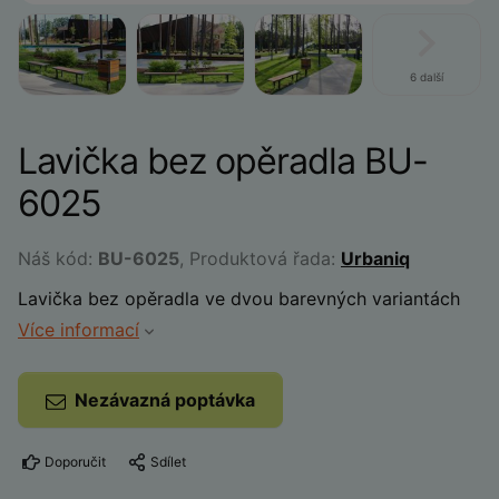
6 další
Lavička bez opěradla BU-
6025
Náš kód:
BU-6025
, Produktová řada:
Urbaniq
Lavička bez opěradla ve dvou barevných variantách
Více informací
Nezávazná poptávka
Doporučit
Sdílet