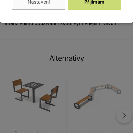
Nastavení
Přijímám
zóny. Mobiliář je vytvořen z nejkvalitnějších materiálů
- kovu, dřeva a plastu. Díky tomu je odolný vůči
intenzivnímu používání i škodlivým vnějším vlivům.
Alternativy