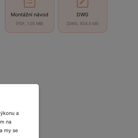
Montážní návod
DWG
[PDF, 1.05 MB]
[DWG, 924.0 kB]
výkonu a
ím na
 a my se