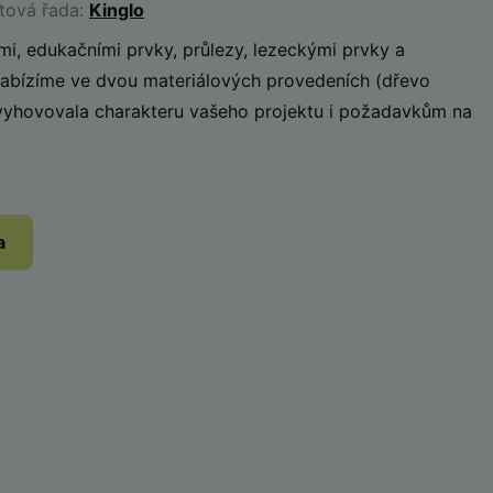
ktová řada:
Kinglo
mi, edukačními prvky, průlezy, lezeckými prvky a
nabízíme ve dvou materiálových provedeních (dřevo
 vyhovovala charakteru vašeho projektu i požadavkům na
a