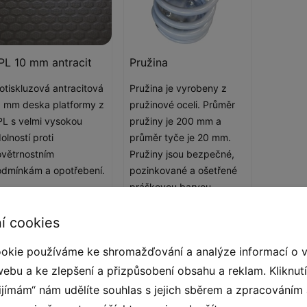
PL 10 mm antracit
Pružina
otiskluzová antracitová
Pružina je vyrobeny z
 mm deska platformy z
pružinové oceli. Průměr
L s velmi vysokou
pružiny je 200 mm a
olností proti
průměr tyče je 20 mm.
větrnostním
Pružiny jsou bezpečné,
dmínkám a opotřebení.
pozinkované a ošetřené
práškovou barvou,
odolnou proti UV záření s
atestem QUALICOAT.
í cookies
okie používáme ke shromažďování a analýze informací o 
webu a ke zlepšení a přizpůsobení obsahu a reklam. Kliknut
řijímám“ nám udělíte souhlas s jejich sběrem a zpracováním