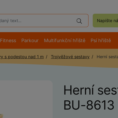
Napište n
Fitness
Parkour
Multifunkční hřiště
Psí hřiště
vy s podestou nad 1 m
Trojvěžové sestavy
Herní sest
Herní ses
BU-8613