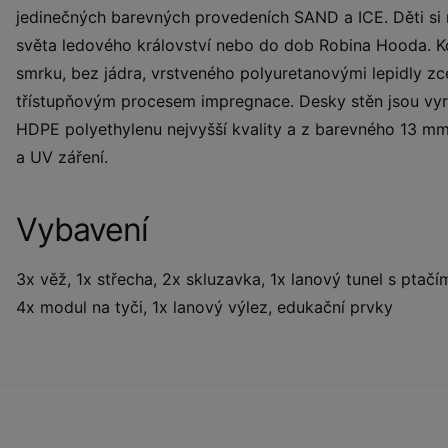
jedinečných barevných provedeních SAND a ICE. Děti si 
světa ledového království nebo do dob Robina Hooda. K
smrku, bez jádra, vrstveného polyuretanovými lepidly zc
třístupňovým procesem impregnace. Desky stěn jsou vyr
HDPE polyethylenu nejvyšší kvality a z barevného 13 mm 
a UV záření.
Vybavení
3x věž, 1x střecha, 2x skluzavka, 1x lanový tunel s ptač
4x modul na tyči, 1x lanový výlez, edukační prvky