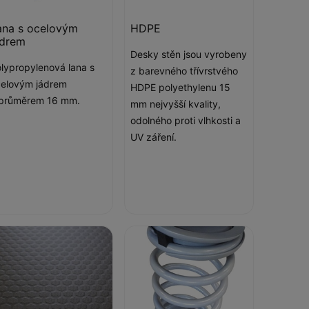
ana s ocelovým
HDPE
ádrem
Desky stěn jsou vyrobeny
lypropylenová lana s
z barevného třívrstvého
elovým jádrem
HDPE polyethylenu 15
 průměrem 16 mm.
mm nejvyšší kvality,
odolného proti vlhkosti a
UV záření.