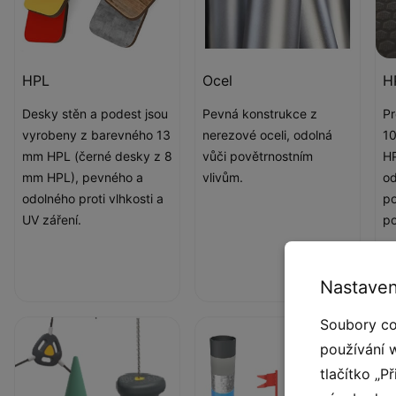
HPL
Ocel
H
Desky stěn a podest jsou
Pevná konstrukce z
Pr
vyrobeny z barevného 13
nerezové oceli, odolná
10
mm HPL (černé desky z 8
vůči povětrnostním
HP
mm HPL), pevného a
vlivům.
od
odolného proti vlhkosti a
po
UV záření.
po
Nastaven
Soubory co
používání 
tlačítko „P