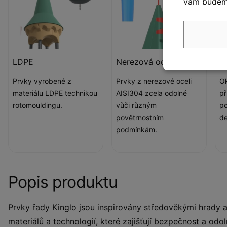
vám budeme
LDPE
Nerezová ocel
O
Prvky vyrobené z
Prvky z nerezové oceli
Ok
materiálu LDPE technikou
AISI304 zcela odolné
p
rotomouldingu.
vůči různým
po
povětrnostním
de
podmínkám.
Popis produktu
Prvky řady Kinglo jsou inspirovány středověkými hrady 
materiálů a technologií, které zajišťují bezpečnost a od