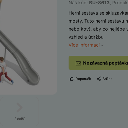
Náš kód:
BU-8613
, Produ
Herní sestava se skluzavka
mosty. Tuto herní sestavu 
nebo kov), aby co nejlépe
vzhled a údržbu.
Více informací
Nezávazná poptávk
Doporučit
Sdílet
2 další