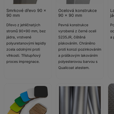
Smrkové dřevo 90 x
Ocelová konstrukce
L
90 mm
90 x 90 mm
j
Dřevo z jehličnatých
Pevná konstrukce
Po
stromů 90x90 mm, bez
vyrobená z černé oceli
oc
jádra, vrstvené
S235JR, čištěná
a
polyuretanovými lepidly
pískováním. Chráněno
zcela odolnými proti
proti korozi pozinkováním
vlhkosti. Třístupňový
a práškovým lakováním
proces impregnace.
polyesterovou barvou s
Qualicoat atestem.