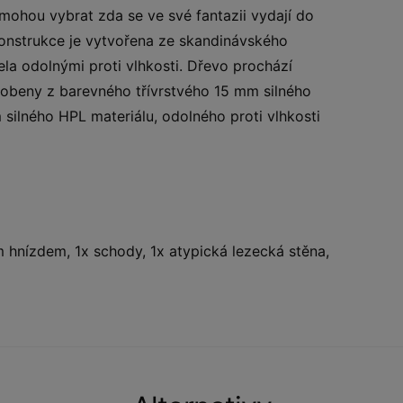
mohou vybrat zda se ve své fantazii vydají do
onstrukce je vytvořena ze skandinávského
ela odolnými proti vlhkosti. Dřevo prochází
obeny z barevného třívrstvého 15 mm silného
silného HPL materiálu, odolného proti vlhkosti
ím hnízdem, 1x schody, 1x atypická lezecká stěna,