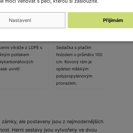
 moci věnovat s péčí, kterou si zasloužíte.
Nastavení
Přijímám
kenní vitráže
Ptačí hnízdo tunel
enní vitráže z LDPE s
Sedačka s ptačím
římým potiskem
hnízdem o průměru 100
lykarbonátových
cm. Kovový rám je
sek uvnitř.
opleten měkkým
polypropylenovým
provazem.
a zámky, ale postaveny jsou z nejmodernějších
olnost. Herní sestavy jsou vytvořeny ve dvou