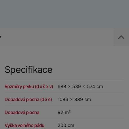
y
Specifikace
Rozměry prvku (d x š x v)
688 x 539 x 574 cm
Dopadová plocha (d x š)
1086 x 839 cm
Dopadová plocha
92 m²
Výška volného pádu
200 cm