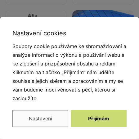
Nastavení cookies
Soubory cookie používáme ke shromažďování a
analýze informací o výkonu a používání webu a
ke zlepšení a přizpůsobení obsahu a reklam.
Kliknutím na tlačítko „Přijímám“ nám udělíte
Lana s ocelovým
HPL 13 mm modrá
souhlas s jejich sběrem a zpracováním a my se
jádrem
vám budeme moci věnovat s péčí, kterou si
Protiskluzová modrá 13 mm
Polypropylenová lana s
zasloužíte.
HPL deska. Série ACTIVE
ocelovým jádrem
a průměrem 16 mm.
Nastavení
Přijímám