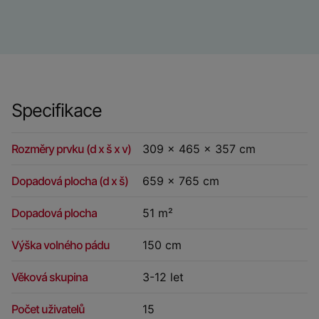
Specifikace
Rozměry prvku (d x š x v)
309 x 465 x 357 cm
Dopadová plocha (d x š)
659 x 765 cm
Dopadová plocha
51 m²
Výška volného pádu
150 cm
Věková skupina
3-12 let
Počet uživatelů
15