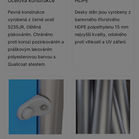
Ocelová konstrukce
HDPE
Pevná konstrukce
Desky stěn jsou vyrobeny z
vyrobená z černé oceli
barevného třívrstvého
S235JR, čištěná
HDPE polyethylenu 15 mm
pískováním. Chráněno
nejvyšší kvality, odolného
proti korozi pozinkováním a
proti vlhkosti a UV záření.
práškovým lakováním
polyesterovou barvou s
Qualicoat atestem.