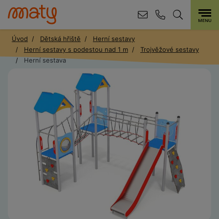
Úvod
Dětská hřiště
Herní sestavy
Herní sestavy s podestou nad 1 m
Trojvěžové sestavy
Herní sestava