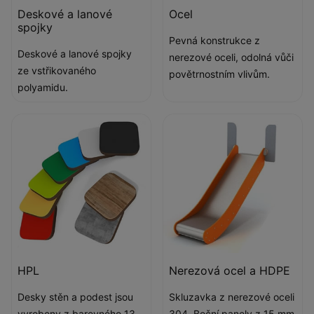
Deskové a lanové
Ocel
spojky
Pevná konstrukce z
Deskové a lanové spojky
nerezové oceli, odolná vůči
ze vstřikovaného
povětrnostním vlivům.
polyamidu.
HPL
Nerezová ocel a HDPE
Desky stěn a podest jsou
Skluzavka z nerezové oceli
vyrobeny z barevného 13
304. Boční panely z 15 mm