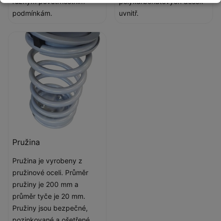
různým povětrnostním
polykarbonátových desek
podmínkám.
uvnitř.
Pružina
Pružina je vyrobeny z
pružinové oceli. Průměr
pružiny je 200 mm a
průměr tyče je 20 mm.
Pružiny jsou bezpečné,
pozinkované a ošetřené