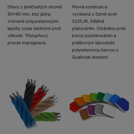
Dřevo z jehličnatých stromů
Pevná konstrukce
90x90 mm, bez jádra,
vyrobená z černé oceli
vrstvené polyuretanovými
S235JR, čištěná
lepidly zcela odolnými proti
pískováním. Chráněno proti
vlhkosti. Třístupňový
korozi pozinkováním a
proces impregnace.
práškovým lakováním
polyesterovou barvou s
Qualicoat atestem.