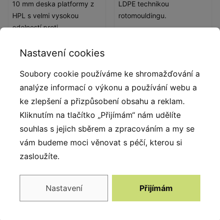
10 mm deska platformy z
LDPE technikou
HPL s velmi vysokou
rotomouldingu.
odolností proti
povětrnostním podmínkám
a opotřebení.
Nastavení cookies
Soubory cookie používáme ke shromažďování a
analýze informací o výkonu a používání webu a
ke zlepšení a přizpůsobení obsahu a reklam.
Kliknutím na tlačítko „Přijímám“ nám udělíte
souhlas s jejich sběrem a zpracováním a my se
vám budeme moci věnovat s péčí, kterou si
zasloužíte.
Nerezová ocel
Okenní vitráže
Nastavení
Přijímám
Prvky z nerezové oceli
Okenní vitráže z LDPE s
AISI304 zcela odolné vůči
přímým potiskem