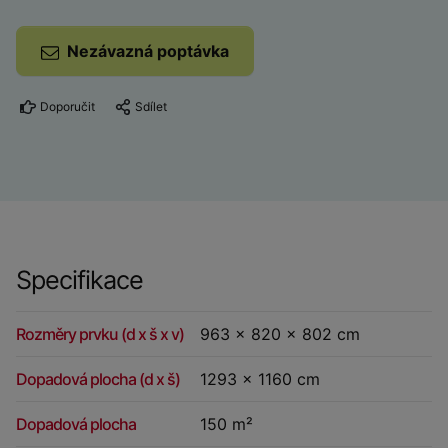
Nezávazná poptávka
Doporučit
Sdílet
Specifikace
Rozměry prvku (d x š x v)
963 x 820 x 802 cm
Dopadová plocha (d x š)
1293 x 1160 cm
Dopadová plocha
150 m²