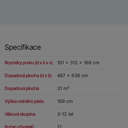
Specifikace
Rozměry prvku (d x š x v)
161 x 312 x 169 cm
Dopadová plocha (d x š)
487 x 638 cm
Dopadová plocha
31 m²
Výška volného pádu
169 cm
Věková skupina
3-12 let
Počet uživatelů
12