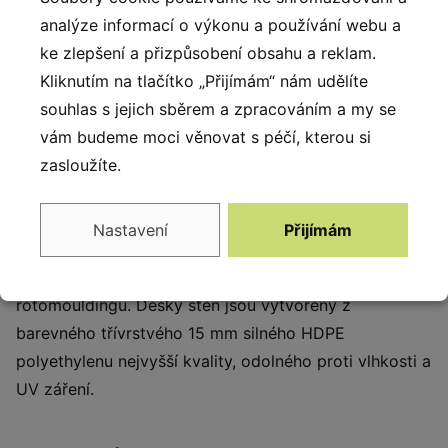
materiálu LDPE technikou
analýze informací o výkonu a používání webu a
rotomouldingu.
ke zlepšení a přizpůsobení obsahu a reklam.
Kliknutím na tlačítko „Přijímám“ nám udělíte
souhlas s jejich sběrem a zpracováním a my se
Popis produktu
vám budeme moci věnovat s péčí, kterou si
Herní sestava Bubbles v zelené barvě nabízí velké
zasloužíte.
množství lezeckých možností, které zabaví děti ve
věku 3-12 let. Konstrukce je vyrobena z pevné
Nastavení
Přijímám
nerezové oceli, odolné vůči povětrnostním vlivům.
Moduly jsou vyrobeny z materiálu LDPE technikou
rotomouldingu. Desky stěn jsou vytvořeny z
barevného třívrstvého 15 mm silného HDPE
polyethylenu nejvyšší kvality, odolného proti vlhkosti a
UV záření.