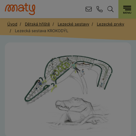
Úvod
Dětská hřiště
Lezecké sestavy
Lezecké prvky
Lezecká sestava KROKODÝL