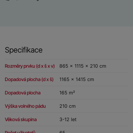
Specifikace
Rozměry prvku (d x š x v)
865 x 1115 x 210 cm
Dopadová plocha (d x š)
1165 x 1415 cm
Dopadová plocha
165 m²
Výška volného pádu
210 cm
Věková skupina
3-12 let
Počet uživatelů
65