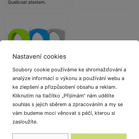
Qualicoat atestem.
Nastavení cookies
Soubory cookie používáme ke shromažďování a
analýze informací o výkonu a používání webu a
Kruhy
ke zlepšení a přizpůsobení obsahu a reklam.
Ergonomicky tvarované
Kliknutím na tlačítko „Přijímám“ nám udělíte
polyethylenové kruhy.
souhlas s jejich sběrem a zpracováním a my se
vám budeme moci věnovat s péčí, kterou si
zasloužíte.
Popis produktu