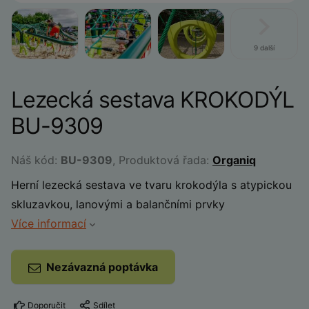
9 další
Lezecká sestava KROKODÝL
BU-9309
Náš kód:
BU-9309
, Produktová řada:
Organiq
Herní lezecká sestava ve tvaru krokodýla s atypickou
skluzavkou, lanovými a balančními prvky
Více informací
Nezávazná poptávka
Doporučit
Sdílet