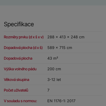
Specifikace
Rozměry prvku (d x š x v)
288 x 413 x 248 cm
Dopadová plocha (d x š)
589 x 715 cm
Dopadová plocha
43 m²
Výška volného pádu
200 cm
Věková skupina
3-12 let
Počet uživatelů
7
V souladu s normou:
EN 1176-1: 2017