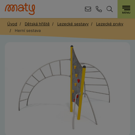
Úvod
Dětská hřiště
Lezecké sestavy
Lezecké prvky
Herní sestava