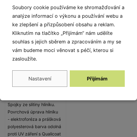
ze vstřikovaného
Soubory cookie používáme ke shromažďování a
polyamidu.
analýze informací o výkonu a používání webu a
ke zlepšení a přizpůsobení obsahu a reklam.
Kliknutím na tlačítko „Přijímám“ nám udělíte
souhlas s jejich sběrem a zpracováním a my se
vám budeme moci věnovat s péčí, kterou si
zasloužíte.
Nastavení
Přijímám
Spojky
Spojky ze slitiny hliníku.
Povrchová úprava hliníku
- elektroforéza a prášková
polyesterová barva odolná
proti UV záření s Qualicoat