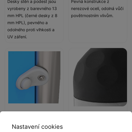
Desky stěn a podest jsou
Pevná konstrukce z
vyrobeny z barevného 13
nerezové oceli, odolná vůči
mm HPL (černé desky z 8
povětrnostním vlivům.
mm HPL), pevného a
odolného proti vlhkosti a
UV záření.
Deskové a lanové
Koncovka
spojky
Koncovka z měkké pryže
Nastavení cookies
Deskové a lanové spojky
EPDM.