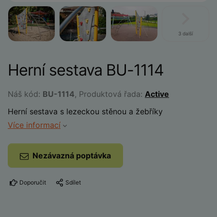
3 další
Herní sestava BU-1114
Náš kód:
BU-1114
, Produktová řada:
Active
Herní sestava s lezeckou stěnou a žebříky
Více informací
Nezávazná poptávka
Doporučit
Sdílet