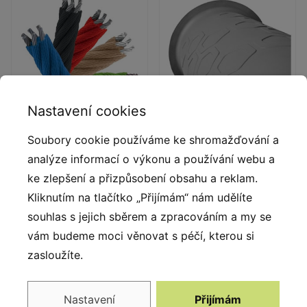
Nastavení cookies
Soubory cookie používáme ke shromažďování a
Lana s ocelovým
Trubky z LDPE
jádrem
analýze informací o výkonu a používání webu a
Rotačně tvarované trubky
ke zlepšení a přizpůsobení obsahu a reklam.
Polypropylenová lana s
z LDPE polyethylenu s
Kliknutím na tlačítko „Přijímám“ nám udělíte
ocelovým jádrem
vnitřním průměrem 53,3 cm
a průměrem 16 mm.
souhlas s jejich sběrem a zpracováním a my se
a délkou 125 cm.
vám budeme moci věnovat s péčí, kterou si
zasloužíte.
Popis produktu
Nastavení
Přijímám
Někdy méně znamená více a to je přesně případ řady