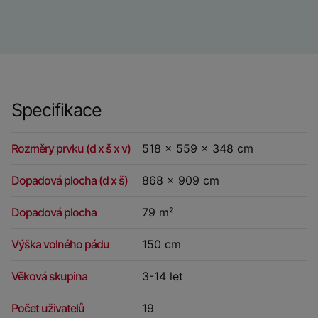
Specifikace
Rozměry prvku (d x š x v)
518 x 559 x 348 cm
Dopadová plocha (d x š)
868 x 909 cm
Dopadová plocha
79 m²
Výška volného pádu
150 cm
Věková skupina
3-14 let
Počet uživatelů
19