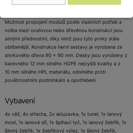
SMART. Jednoduchá, ale odolná konstrukce a jemné
detaily jsou charakteristickými znaky těchto výrobků.
Možnost propojení modulů podle vlastních potřeb a
volba mezi ocelovou nebo dřevěnou konstrukcí jsou
silnými přednostmi, díky nimž jsou tyto prvky stále
oblíbenější. Konstrukce herní sestavy je vyrobena ze
smrkového dřeva 90 x 90 mm. Desky jsou vyrobeny z
barevného 12 mm silného HDPE nejvyšší kvality a z
10 mm silného HPL materiálu, odolného proti
povětrnostním podmínkám a opotřebení.
Vybavení
4x věž, 4x střecha, 2x skluzavka, 1x tunel, 1x lanový
most, 1x lanová síť, 1x šplhací tyč, 1x lanový žebřík, 1x
šikmý žebřík, 1x žebříkový výlez, 1x šikmý žebřík,