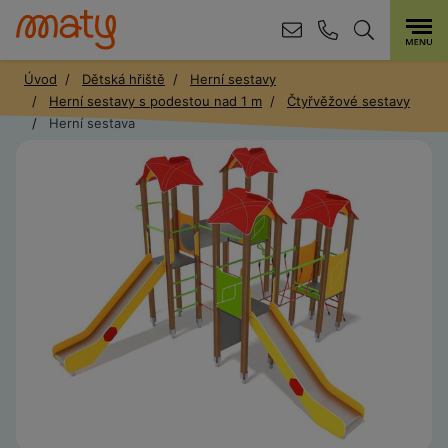
Úvod
Dětská hřiště
Herní sestavy
Herní sestavy s podestou nad 1 m
Čtyřvěžové sestavy
Herní sestava