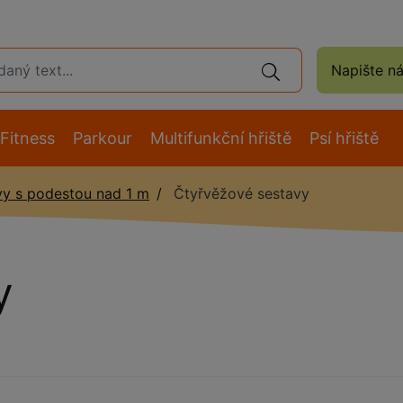
Napište n
Fitness
Parkour
Multifunkční hřiště
Psí hřiště
vy s podestou nad 1 m
Čtyřvěžové sestavy
y