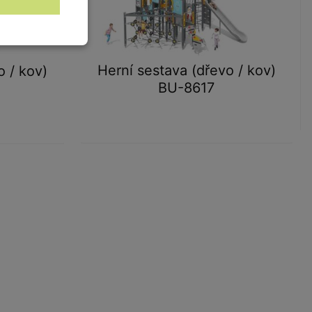
Herní sestava (dřevo / kov)
o / kov)
BU-8617