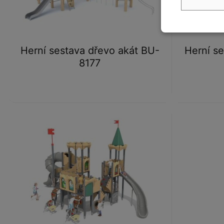
Herní sestava dřevo akát BU-
Herní se
8177