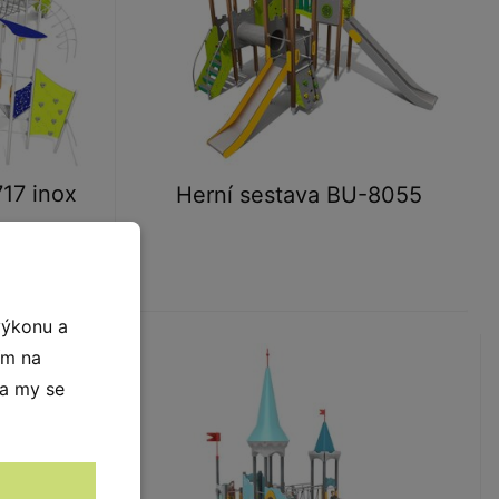
17 inox
Herní sestava BU-8055
výkonu a
ím na
 a my se