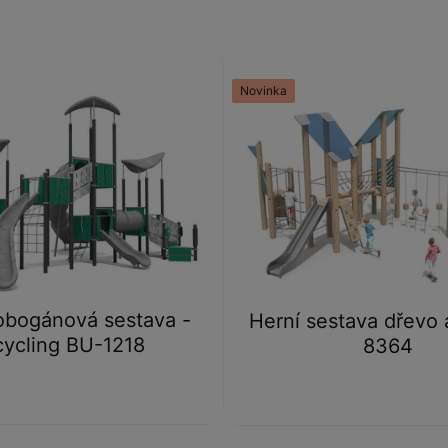
Novinka
obogánová sestava -
Herní sestava dřevo 
cycling BU-1218
8364