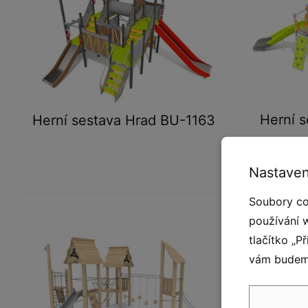
Herní s
Herní sestava Hrad BU-1163
Nastaven
Soubory co
používání 
tlačítko „P
vám budeme