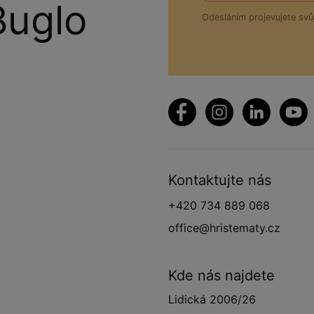
Buglo
Odesláním projevujete sv
Kontaktujte nás
+420 734 889 068
office@hristematy.cz
Kde nás najdete
Lidická 2006/26