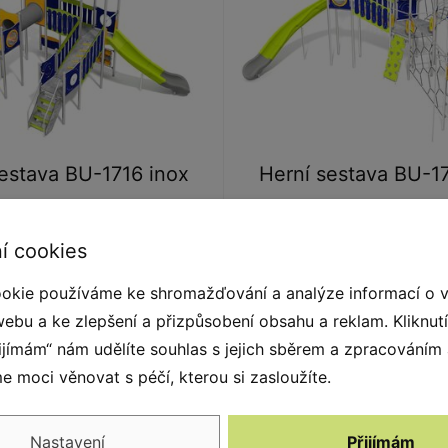
estava BU-1716 inox
Herní sestava BU-17
í cookies
okie používáme ke shromažďování a analýze informací o 
webu a ke zlepšení a přizpůsobení obsahu a reklam. Kliknut
řijímám“ nám udělíte souhlas s jejich sběrem a zpracováním
 moci věnovat s péčí, kterou si zasloužíte.
Nastavení
Přijímám