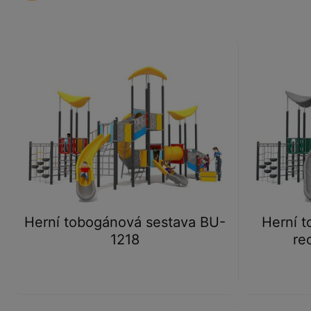
Herní tobogánová sestava BU-
Herní t
1218
re