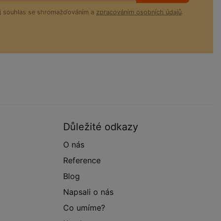
ůj souhlas se shromažďováním a
zpracováním osobních údajů
.
Důležité odkazy
O nás
Reference
Blog
Napsali o nás
Co umíme?