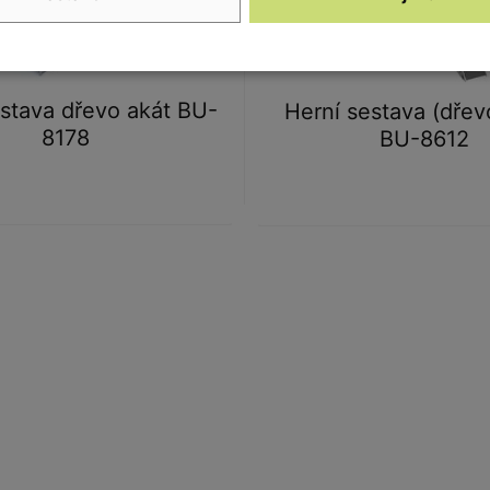
stava dřevo akát BU-
Herní sestava (dřev
8178
BU-8612