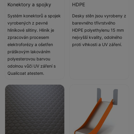
Konektory a spojky
HDPE
Systém konektorů a spojek
Desky stěn jsou vyrobeny z
vyrobených z pevné
barevného třívrstvého
hliníkové slitiny. Hliník je
HDPE polyethylenu 15 mm
zpracován procesem
nejvyšší kvality, odolného
elektroforézy a ošetřen
proti vlhkosti a UV záření.
práškovým lakováním
polyesterovou barvou
odolnou vůči UV záření s
Qualicoat atestem.