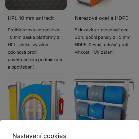
HPL 10 mm antracit
Nerezová ocel a HDPE
Protiskluzová antracitová
Skluzavka z nerezové oceli
10 mm deska platformy z
304. Boční panely z 15 mm
HPL s velmi vysokou
HDPE. Pevná, odolná proti
odolností proti
vlhkosti i UV záření.
povětrnostním podmínkám
a opotřebení.
Nastavení cookies