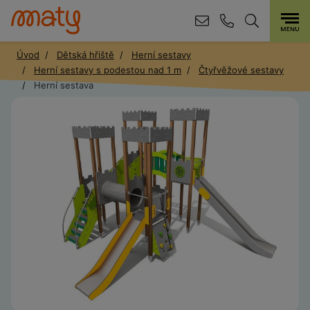
Úvod
Dětská hřiště
Herní sestavy
Herní sestavy s podestou nad 1 m
Čtyřvěžové sestavy
Herní sestava