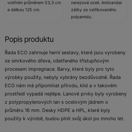
vnitřním průměrem 53,3 cm
nerezové oceli. Antivandal
a délkou 125 cm.
zátky ze vstřikovaného
polyamidu.
Popis produktu
Řada ECO zahrnuje herní sestavy, které jsou vyrobeny
ze smrkového dřeva, ošetřeného třístupňovým
procesem impregnace. Barvy, které byly pro tyto
výrobky použity, nebyly vybrány bezdůvodně. Řada
ECO nám má připomínat přírodu, klid a v takovém
prostředí vypadá nejlépe. Lanové prvky byly vyrobeny
z polypropylenových lan s ocelovým jádrem o
průměru 16 mm. Desky HDPE a HPL, které byly
použity k výrobě, budou plnit svůj úkol po mnoho let.