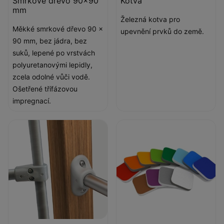
Smrkové dřevo 90x90
Kotva
mm
Železná kotva pro
Měkké smrkové dřevo 90 x
upevnění prvků do země.
90 mm, bez jádra, bez
suků, lepené po vrstvách
polyuretanovými lepidly,
zcela odolné vůči vodě.
Ošetřené třífázovou
impregnací.