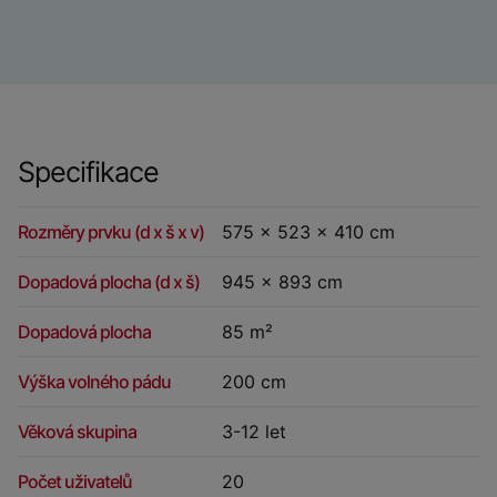
Specifikace
Rozměry prvku (d x š x v)
575 x 523 x 410 cm
Dopadová plocha (d x š)
945 x 893 cm
Dopadová plocha
85 m²
Výška volného pádu
200 cm
Věková skupina
3-12 let
Počet uživatelů
20