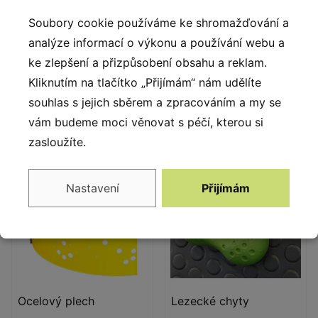
Okno polokoule
Piškvorky
Soubory cookie používáme ke shromažďování a
analýze informací o výkonu a používání webu a
Hemisférické okno
Hra piškvorky je vyrobena
ke zlepšení a přizpůsobení obsahu a reklam.
o průměru 400 mm.
z polyethylenu. Na
Materiál: tepelně tvarovaný
Kliknutím na tlačítko „Přijímám“ nám udělíte
jednotlivých kamenech jsou
polykarbonát o tloušťce 5
různé symboly.
souhlas s jejich sběrem a zpracováním a my se
mm.
vám budeme moci věnovat s péčí, kterou si
zasloužíte.
Nastavení
Přijímám
Ocelový plech
Lezecké chyty