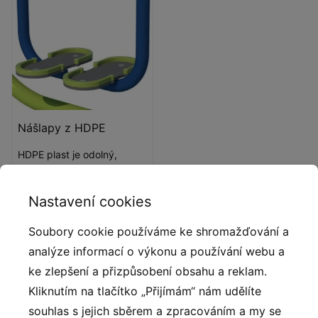
Nášlapy z HDPE
HDPE plast je odolný,
stálobarevný, nerozbitný a
je odolný proti UV záření.
Nastavení cookies
Soubory cookie používáme ke shromažďování a
Popis produktu
analýze informací o výkonu a používání webu a
ke zlepšení a přizpůsobení obsahu a reklam.
Povzbuďte děti k venkovním aktivitám s našimi mini
Kliknutím na tlačítko „Přijímám“ nám udělíte
posilovnami (řada OFK) – navrženými tak, aby byly
souhlas s jejich sběrem a zpracováním a my se
zábavné i bezpečné! Naše vybavení klade důraz na