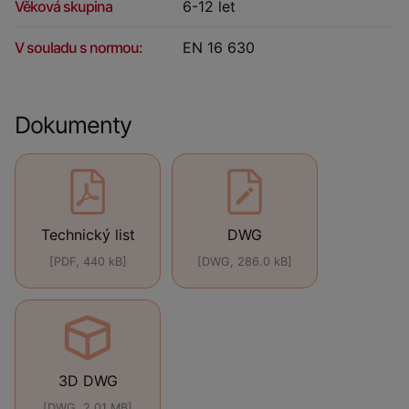
Věková skupina
6-12 let
V souladu s normou:
EN 16 630
Dokumenty
Technický list
DWG
[PDF, 440 kB]
[DWG, 286.0 kB]
3D DWG
[DWG, 2.01 MB]