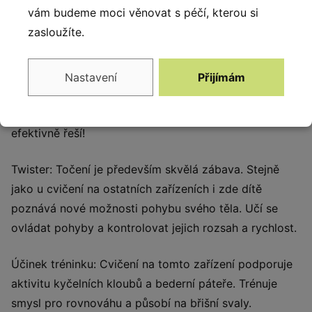
vám budeme moci věnovat s péčí, kterou si
bezpečnost dětí, protože děti často napodobují
zasloužíte.
dospělé při používání tradičních venkovních posiloven,
což je může nevědomky vystavit rizikům. Venkovní
posilovny pro dospělé nejsou přizpůsobeny výšce
Nastavení
Přijímám
dětí, což představuje potenciální nebezpečí. Naše
venkovní mini posilovny (OFK) tento problém
efektivně řeší!
Twister: Točení je především skvělá zábava. Stejně
jako u cvičení na ostatních zařízeních i zde dítě
poznává nové možnosti pohybu svého těla. Učí se
ovládat pohyby a kontrolovat jejich rozsah a rychlost.
Účinek tréninku: Cvičení na tomto zařízení podporuje
aktivitu kyčelních kloubů a bederní páteře. Trénuje
smysl pro rovnováhu a působí na břišní svaly.