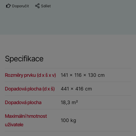
Doporučit
Sdílet
Specifikace
Rozměry prvku (d x š x v)
141 x 116 x 130 cm
Dopadová plocha (d x š)
441 x 416 cm
Dopadová plocha
18,3 m²
Maximální hmotnost
100 kg
uživatele