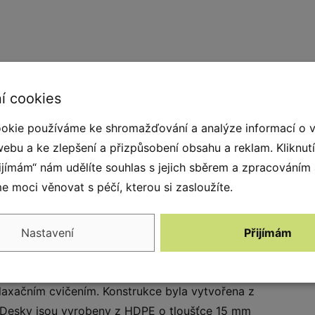
í cookies
okie používáme ke shromažďování a analýze informací o 
webu a ke zlepšení a přizpůsobení obsahu a reklam. Kliknut
řijímám“ nám udělíte souhlas s jejich sběrem a zpracováním
 moci věnovat s péčí, kterou si zasloužíte.
době řídí stále více lidí. Venkovní fitness stroje
Nastavení
Přijímám
chu a jsou vhodné pro všechny věkové kategorie,
evírací dobou fitness centra. Fitness stroje lze
 relaxačním cvičením. Konstrukce byla vytvořena z
. Desky jsou vyrobeny z HDPE o tloušťce 15 mm