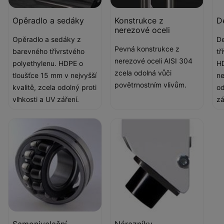
Opěradlo a sedáky
Konstrukce z
D
nerezové oceli
Opěradlo a sedáky z
De
Pevná konstrukce z
barevného třívrstvého
tř
nerezové oceli AISI 304
polyethylenu. HDPE o
HD
zcela odolná vůči
tloušťce 15 mm v nejvyšší
ne
povětrnostním vlivům.
kvalitě, zcela odolný proti
od
vlhkosti a UV záření.
zá
Samonivelační
Nárazníky