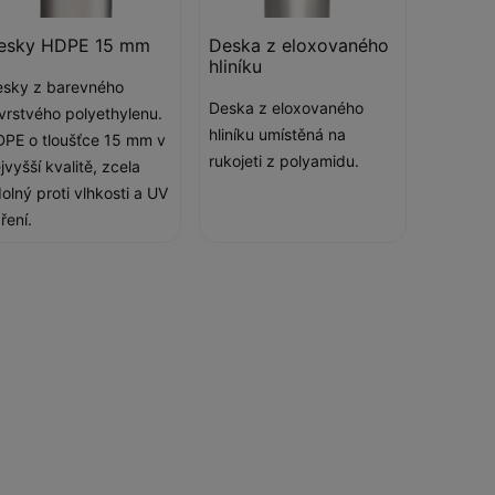
esky HDPE 15 mm
Deska z eloxovaného
hliníku
sky z barevného
Deska z eloxovaného
ívrstvého polyethylenu.
hliníku umístěná na
PE o tloušťce 15 mm v
rukojeti z polyamidu.
jvyšší kvalitě, zcela
olný proti vlhkosti a UV
ření.