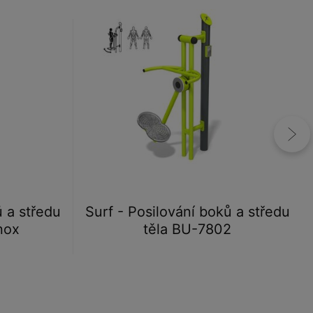
ů a středu
Surf - Posilování boků a středu
nox
těla BU-7802