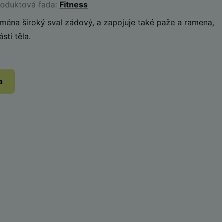
roduktová řada:
Fitness
ejména široký sval zádový, a zapojuje také paže a ramena,
sti těla.
a