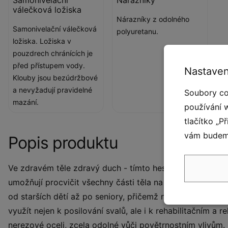
válečková ložiska
Nárazníky z odolného
Samonivelační válečková
polyuretanu.
ložiska. Ložiska v
pouzdrech chránících je
před přístupem vody.
Nastaven
Klouby jsou bezúdržbové
a nevyžadují pravidelné
Soubory co
mazání.
používání 
tlačítko „P
vám budeme
Popis produktu
Ve zdravém těle zdravý duch - tímto heslem se v poslední 
umožňují procvičit všechny části těla na čerstvém vzdu
od starších dětí až po seniory, přičemž nejste omezeni ot
využít nejen k posilování svalů, ale i k rehabilitačním a
nerezové oceli, zcela odolné vůči povětrnostním vlivům