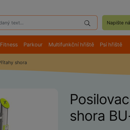
Napište n
Fitness
Parkour
Multifunkční hřiště
Psí hřiště
Přítahy shora
Posilovací
shora BU