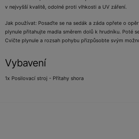
v nejvyšší kvalitě, odolné proti vlhkosti a UV záření.
Jak používat: Posaďte se na sedák a záda opřete o opě
plynule přitahujte madla směrem dolů k hrudníku. Poté s
Cvičte plynule a rozsah pohybu přizpůsobte svým možn
Vybavení
1x Posilovací stroj - Přítahy shora