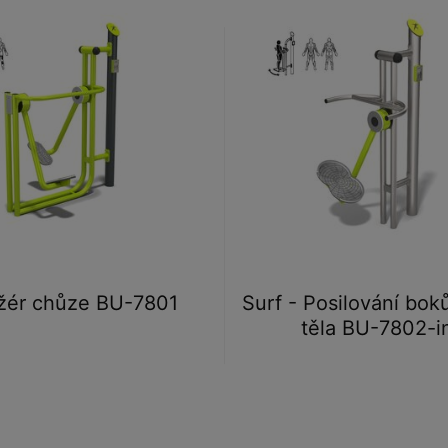
žér chůze BU-7801
Surf - Posilování bok
těla BU-7802-i