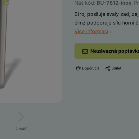
Náš kód:
BU-7812-inox
, P
Stroj posiluje svaly zad, z
čímž podporuje sílu horní čá
Více informací
Nezávazná poptávk
Doporučit
Sdílet
2 další