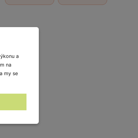
výkonu a
ím na
 a my se