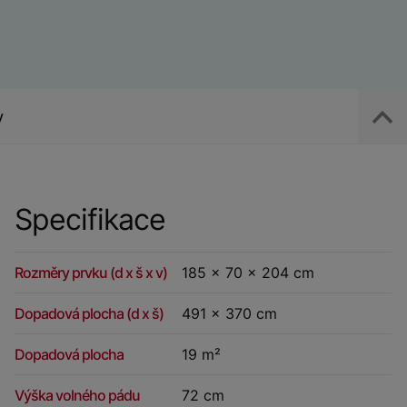
y
Specifikace
Rozměry prvku (d x š x v)
185 x 70 x 204 cm
Dopadová plocha (d x š)
491 x 370 cm
Dopadová plocha
19 m²
Výška volného pádu
72 cm