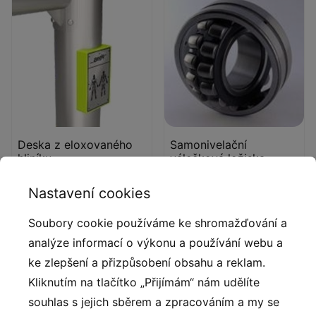
Deska z eloxovaného
Samonivelační
hliníku
válečková ložiska
Deska z eloxovaného
Samonivelační válečková
Nastavení cookies
hliníku umístěná na rukojeti
ložiska. Ložiska v
z polyamidu.
pouzdrech chránících je
Soubory cookie používáme ke shromažďování a
před přístupem vody.
analýze informací o výkonu a používání webu a
Klouby jsou bezúdržbové a
ke zlepšení a přizpůsobení obsahu a reklam.
nevyžadují pravidelné
Kliknutím na tlačítko „Přijímám“ nám udělíte
mazání.
souhlas s jejich sběrem a zpracováním a my se