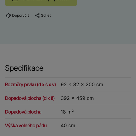
Doporučit
Sdílet
Specifikace
Rozměry prvku (d x š x v)
92 x 82 x 200 cm
Dopadová plocha (d x š)
392 x 459 cm
Dopadová plocha
18 m²
Výška volného pádu
40 cm