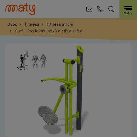
Úvod
Fitness
Fitness stroje
Surf - Posilování boků a středu těla