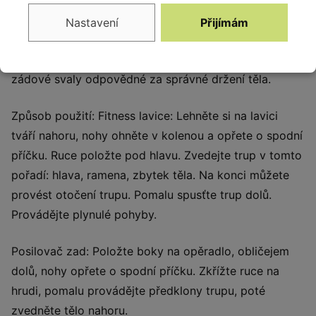
Účinek tréninku:
Fitness lavice: Posilování přímých a
šikmých břišních svalů.
Nastavení
Přijímám
Posilovač zad: Pravidelné používání pomáhá posilovat
zádové svaly odpovědné za správné držení těla.
Způsob použití: Fitness lavice: Lehněte si na lavici
tváří nahoru, nohy ohněte v kolenou a opřete o spodní
příčku. Ruce položte pod hlavu. Zvedejte trup v tomto
pořadí: hlava, ramena, zbytek těla. Na konci můžete
provést otočení trupu. Pomalu spusťte trup dolů.
Provádějte plynulé pohyby.
Posilovač zad: Položte boky na opěradlo, obličejem
dolů, nohy opřete o spodní příčku. Zkřížte ruce na
hrudi, pomalu provádějte předklony trupu, poté
zvedněte tělo nahoru.