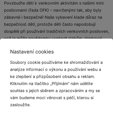
Povzbuďte děti k venkovním aktivitám s našimi mini
posilovnami (řada OFK) – navrženými tak, aby byly
zábavné i bezpečné! Naše vybavení klade důraz na
bezpečnost dětí, protože děti často napodobují
dospělé při používání tradičních venkovních posiloven,
což je může nevědomky vystavit rizikům. Venkovní
posilovny pro dospělé nejsou přizpůsobeny výšce
Nastavení cookies
dětí, což představuje potenciální nebezpečí. Naše
venkovní mini posilovny (OFK) tento problém
Soubory cookie používáme ke shromažďování a
efektivně řeší!
analýze informací o výkonu a používání webu a
ke zlepšení a přizpůsobení obsahu a reklam.
Fitness lavice + Posilovač zad: Dětské venkovní
Kliknutím na tlačítko „Přijímám“ nám udělíte
posilovny jsou především skvělou zábavou. Stejně
souhlas s jejich sběrem a zpracováním a my se
jako při cvičení na ostatních zařízeních i zde dítě
vám budeme moci věnovat s péčí, kterou si
poznává nové pohybové možnosti svého těla.
zasloužíte.