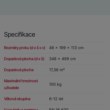
Specifikace
Rozměry prvku (d x š x v)
48 x 199 x 113 cm
Dopadová plocha (d x š)
348 x 499 cm
Dopadová plocha
17,36 m²
Maximální hmotnost
100 kg
uživatele
Věková skupina
6-12 let
V souladu s normou:
EN 16 630