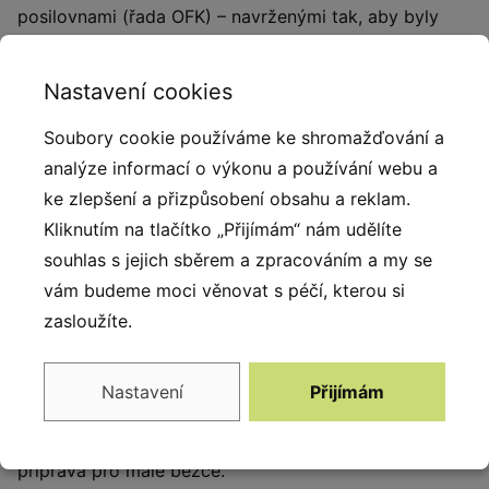
posilovnami (řada OFK) – navrženými tak, aby byly
zábavné i bezpečné! Naše vybavení klade důraz na
bezpečnost dětí, protože děti často napodobují
Nastavení cookies
dospělé při používání tradičních venkovních posiloven,
Soubory cookie používáme ke shromažďování a
což je může nevědomky vystavit rizikům. Venkovní
analýze informací o výkonu a používání webu a
posilovny pro dospělé nejsou přizpůsobeny výšce
ke zlepšení a přizpůsobení obsahu a reklam.
dětí, což představuje potenciální nebezpečí. Naše
Kliknutím na tlačítko „Přijímám“ nám udělíte
venkovní mini posilovny (OFK) tento problém
souhlas s jejich sběrem a zpracováním a my se
efektivně řeší!
vám budeme moci věnovat s péčí, kterou si
Trenažér chůze: Velmi příjemný pohyb, který
zasloužíte.
napodobuje běh a nezatěžuje klouby. Držadlo dává
dítěti pocit bezpečí a stability při provádění cvičení.
Nastavení
Přijímám
Zařízení pomáhá dítěti získat sebevědomí a formuje
správné návyky používané při tradičním běhu. Skvělá
příprava pro malé běžce.