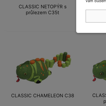
vám budeme
CLASSIC NETOPÝR s
CLA
průlezem C35t
CLAS
CLASSIC CHAMELEON C38
p