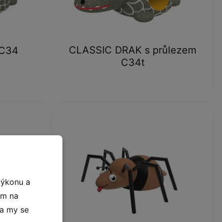
CLASSIC DRAK s průlezem
 C34
C34t
výkonu a
ím na
 a my se