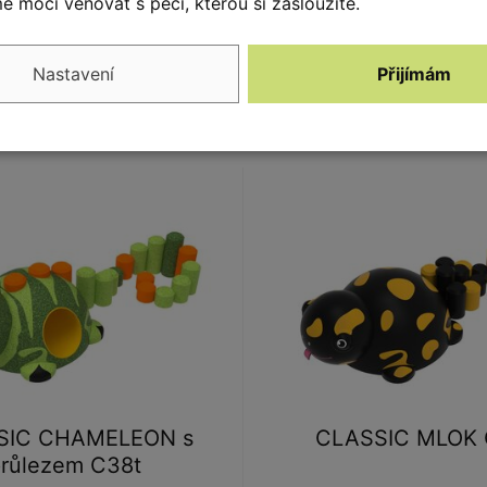
 moci věnovat s péčí, kterou si zasloužíte.
CLASSIC OVCE s p
SSIC OVCE C36
C36t
Nastavení
Přijímám
SIC CHAMELEON s
CLASSIC MLOK
růlezem C38t