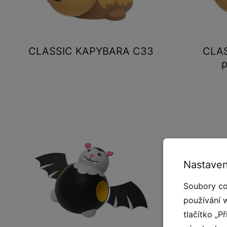
CLASSIC KAPYBARA C33
CLAS
p
Nastaven
Soubory co
používání 
tlačítko „P