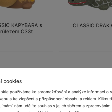
SIC KAPYBARA s
CLASSIC DRAK
růlezem C33t
í cookies
okie používáme ke shromažďování a analýze informací o 
webu a ke zlepšení a přizpůsobení obsahu a reklam. Kliknut
řijímám“ nám udělíte souhlas s jejich sběrem a zpracováním