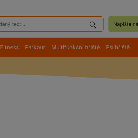
Napište n
Fitness
Parkour
Multifunkční hřiště
Psí hřiště