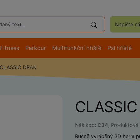
Napište n
Fitness
Parkour
Multifunkční hřiště
Psí hřiště
CLASSIC DRAK
CLASSIC
Náš kód:
C34
, Produktová
Ručně vyráběný 3D herní pr