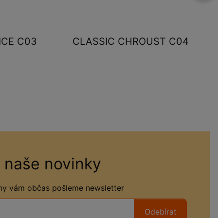
ICE C03
CLASSIC CHROUST C04
 naše novinky
 my vám občas pošleme newsletter
Odebírat