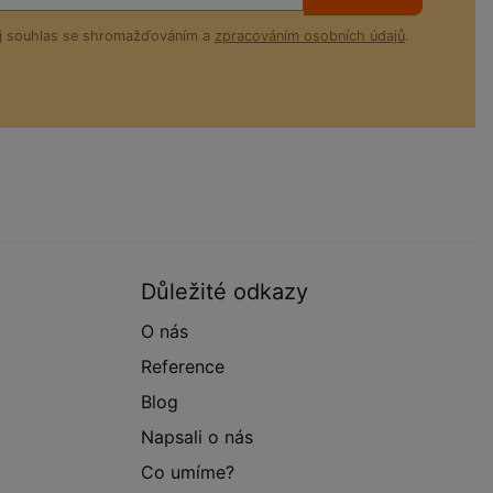
ůj souhlas se shromažďováním a
zpracováním osobních údajů
.
Důležité odkazy
O nás
Reference
Blog
Napsali o nás
Co umíme?