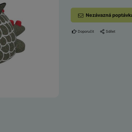
Nezávazná poptávk
Doporučit
Sdílet