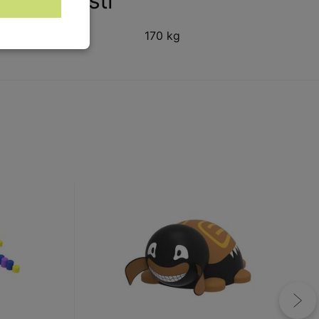
Vlastnosti
Hmotnost:
170 kg