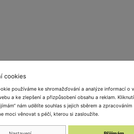
í cookies
okie používáme ke shromažďování a analýze informací o 
webu a ke zlepšení a přizpůsobení obsahu a reklam. Kliknut
kvalitního pryžového granulátu. Pro spojení SBR
řijímám“ nám udělíte souhlas s jejich sběrem a zpracováním
etanová pryskyřice ). Konstrukci prvku tvoří
 moci věnovat s péčí, kterou si zasloužíte.
rvky díky svému povrchu nekloužou, jsou stabilní
tem díky přitažlivému konceptu a společně s
Nastavení
Přijímám