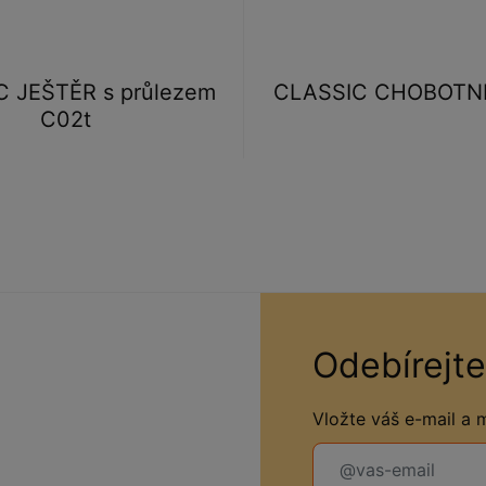
 JEŠTĚR s průlezem
CLASSIC CHOBOTN
C02t
Odebírejte
Vložte váš e-mail a