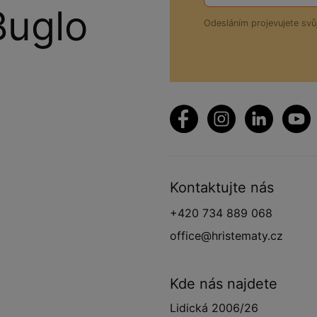
Buglo
Odesláním projevujete sv
Kontaktujte nás
+420 734 889 068
office@hristematy.cz
Kde nás najdete
Lidická 2006/26