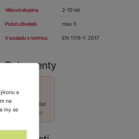
Věková skupina
2-10 let
Počet uživatelů
max 5
V souladu s normou:
EN 1176-1: 2017
Dokumenty
výkonu a
ím na
Technický list
 a my se
[PDF, 440 kB]