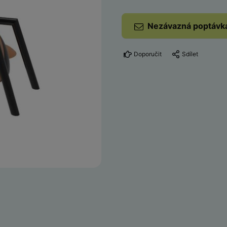
Nezávazná poptávk
Doporučit
Sdílet