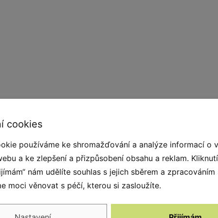
í cookies
okie používáme ke shromažďování a analýze informací o 
webu a ke zlepšení a přizpůsobení obsahu a reklam. Kliknut
kvalitního pryžového granulátu. Pro spojení SBR
řijímám“ nám udělíte souhlas s jejich sběrem a zpracováním
etanová pryskyřice ). Konstrukci prvku tvoří
 moci věnovat s péčí, kterou si zasloužíte.
rvky díky svému povrchu nekloužou, jsou stabilní
tem díky přitažlivému konceptu a společně s
Nastavení
Přijímám