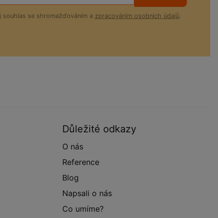
ůj souhlas se shromažďováním a
zpracováním osobních údajů
.
Důležité odkazy
O nás
Reference
Blog
Napsali o nás
Co umíme?