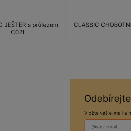
 JEŠTĚR s průlezem
CLASSIC CHOBOTN
C02t
Odebírejte
Vložte váš e-mail a