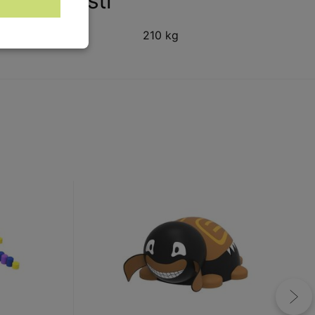
Vlastnosti
Hmotnost:
210 kg