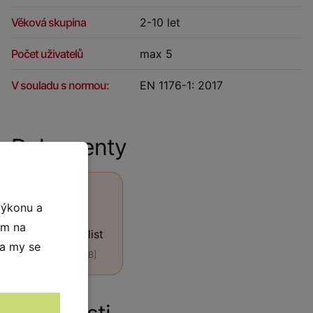
Věková skupina
2-10 let
Počet uživatelů
max 5
V souladu s normou:
EN 1176-1: 2017
Dokumenty
výkonu a
ím na
Technický list
 a my se
[PDF, 440 kB]