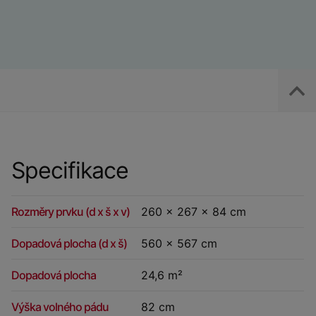
Specifikace
Rozměry prvku (d x š x v)
260 x 267 x 84 cm
Dopadová plocha (d x š)
560 x 567 cm
Dopadová plocha
24,6 m²
Výška volného pádu
82 cm