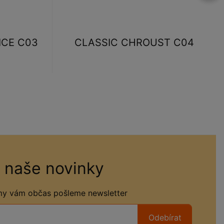
ICE C03
CLASSIC CHROUST C04
 naše novinky
 my vám občas pošleme newsletter
Odebírat