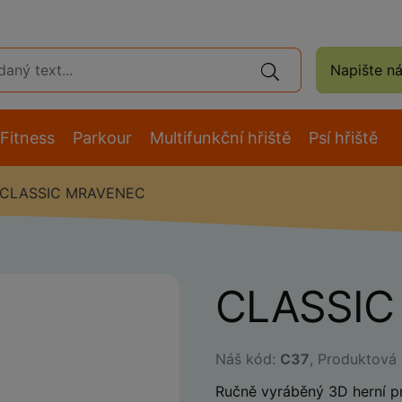
Napište n
Fitness
Parkour
Multifunkční hřiště
Psí hřiště
CLASSIC MRAVENEC
CLASSIC
Náš kód:
C37
, Produktová
Ručně vyráběný 3D herní p