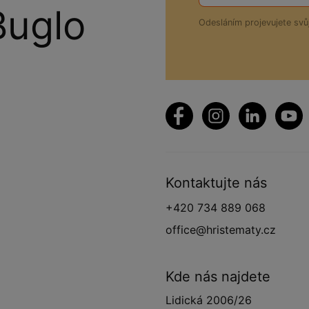
Buglo
Odesláním projevujete sv
Kontaktujte nás
+420 734 889 068
office@hristematy.cz
Kde nás najdete
Lidická 2006/26