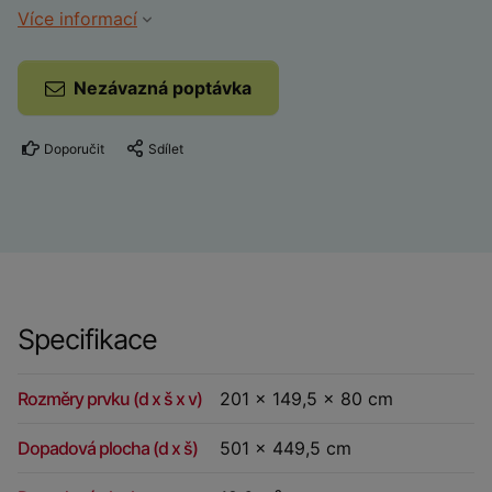
Více informací
Nezávazná poptávka
Doporučit
Sdílet
Specifikace
Rozměry prvku (d x š x v)
201 x 149,5 x 80 cm
Dopadová plocha (d x š)
501 x 449,5 cm