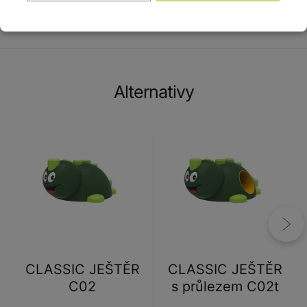
hodnotou.
Alternativy
CLASSIC JEŠTĚR
CLASSIC JEŠTĚR
C02
s průlezem C02t