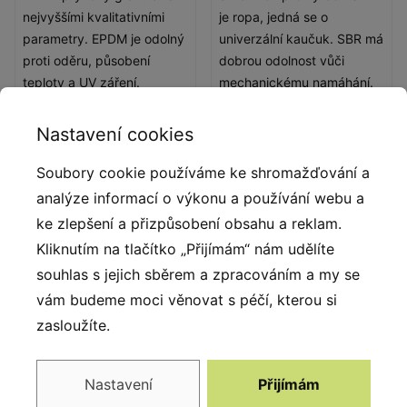
nejvyššími kvalitativními
je ropa, jedná se o
parametry. EPDM je odolný
univerzální kaučuk. SBR má
proti oděru, působení
dobrou odolnost vůči
teploty a UV záření.
mechanickému namáhání.
Nastavení cookies
Popis produktu
Soubory cookie používáme ke shromažďování a
3D herní prvky patří mezi oblíbené produkty vyráběné
analýze informací o výkonu a používání webu a
z kvalitního pryžového granulátu. Pro spojení SBR a
ke zlepšení a přizpůsobení obsahu a reklam.
EPDM granulátu bylo použito alifatické pojivo (
Kliknutím na tlačítko „Přijímám“ nám udělíte
polyuretanová pryskyřice ). Konstrukci prvku tvoří
souhlas s jejich sběrem a zpracováním a my se
laminátový skelet, který je vysoce odolný a pevný. 3D
vám budeme moci věnovat s péčí, kterou si
prvky díky svému povrchu nekloužou, jsou stabilní a
zasloužíte.
bezpečné. Výhradně český výrobek si našel cestu k
dětem díky přitažlivému konceptu a společně s
Nastavení
Přijímám
dalšími herními prvky tvoří set s vysokou přidanou