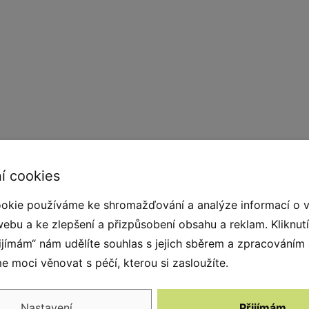
í cookies
okie používáme ke shromažďování a analýze informací o 
webu a ke zlepšení a přizpůsobení obsahu a reklam. Kliknut
kvalitního pryžového granulátu. Pro spojení SBR
řijímám“ nám udělíte souhlas s jejich sběrem a zpracováním
etanová pryskyřice ). Konstrukci prvku tvoří
 moci věnovat s péčí, kterou si zasloužíte.
rvky díky svému povrchu nekloužou, jsou stabilní
tem díky přitažlivému konceptu a společně s
Nastavení
Přijímám