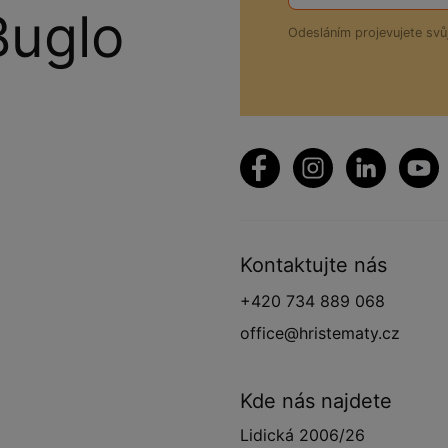
Buglo
Odesláním projevujete sv
Kontaktujte nás
+420 734 889 068
office@hristematy.cz
Kde nás najdete
Lidická 2006/26