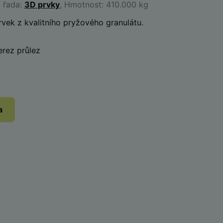
á řada:
3D prvky
, Hmotnost: 410.000 kg
vek z kvalitního pryžového granulátu.
: PVC průlez
průlez
a