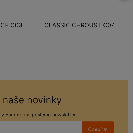
ICE C03
CLASSIC CHROUST C04
 naše novinky
 my vám občas pošleme newsletter
Odebírat