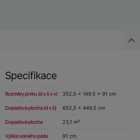
Specifikace
Rozměry prvku (d x š x v)
352,5 x 149,5 x 91 cm
Dopadová plocha (d x š)
652,5 x 449,5 cm
Dopadová plocha
23,1 m²
Výška volného pádu
91 cm