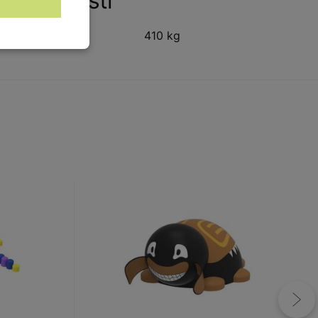
Vlastnosti
Hmotnost:
410 kg