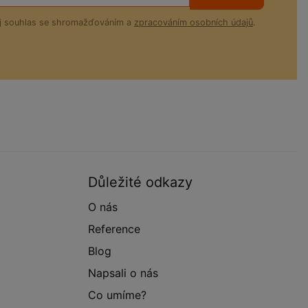
ůj souhlas se shromažďováním a
zpracováním osobních údajů
.
Důležité odkazy
O nás
Reference
Blog
Napsali o nás
Co umíme?