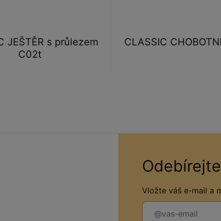
 JEŠTĚR s průlezem
CLASSIC CHOBOTN
C02t
Odebírejte
Vložte váš e-mail a