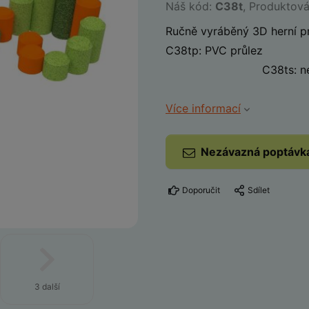
Náš kód:
C38t
, Produktov
Ručně vyráběný 3D herní pr
C38tp
C38ts: nerez 
Více informací
Nezávazná poptávk
Doporučit
Sdílet
3 další