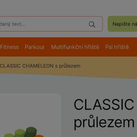
Napište n
Fitness
Parkour
Multifunkční hřiště
Psí hřiště
CLASSIC CHAMELEON s průlezem
CLASSIC
průlezem