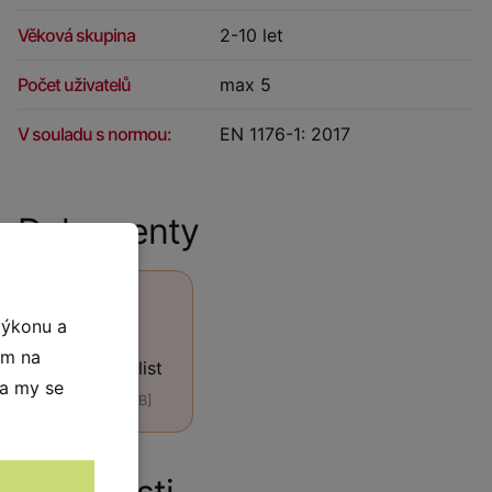
Věková skupina
2-10 let
Počet uživatelů
max 5
V souladu s normou:
EN 1176-1: 2017
Dokumenty
výkonu a
ím na
Technický list
 a my se
[PDF, 440 kB]