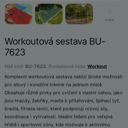
4 další
Workoutová sestava BU-
7623
Náš kód:
BU-7623
, Produktová řada:
Workout
Komplexní workoutová sestava nabízí široké možnosti
pro silový i kondiční trénink na jednom místě.
Obsahuje různé prvky pro cvičení s vlastní vahou, jako
jsou hrazdy, žebříky, madla k přitahování, šplhací tyč,
bradla, fitness lavici, které podporují rozvoj síly,
koordinace i vytrvalosti. Ideální řešení pro veřejná
hřiště i sportovní zóny, kde motivuje k aktivnímu