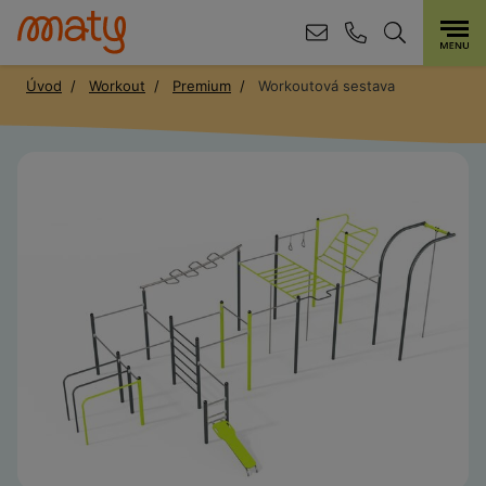
Úvod
Workout
Premium
Workoutová sestava