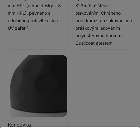
mm HPL (černé desky z 8
S235JR, čištěná
mm HPL), pevného a
pískováním. Chráněno
odolného proti vlhkosti a
proti korozi pozinkováním a
UV záření.
práškovým lakováním
polyesterovou barvou s
Qualicoat atestem.
Koncovka
Koncovka z měkké pryže