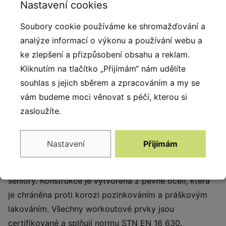
Nastavení cookies
EPDM.
Soubory cookie používáme ke shromažďování a
analýze informací o výkonu a používání webu a
Popis produktu
ke zlepšení a přizpůsobení obsahu a reklam.
Street workoutová hřiště jsou stále oblíbenějším
Kliknutím na tlačítko „Přijímám“ nám udělíte
způsobem cvičení, při kterém se využívá především
souhlas s jejich sběrem a zpracováním a my se
váha vlastního těla. Cvičení je pestré díky jedinečnému
vám budeme moci věnovat s péčí, kterou si
venkovnímu prostředí, ale také díky široké škále cviků,
zasloužíte.
které workout umožňuje, prospívá tak nejen fyzické,
ale i duševní pohodě. Street workout nabízí různé
Nastavení
Přijímám
možnosti a různé úrovně obtížnosti takže je určen
nejen pro sportovce, ale i pro starší děti, dospělé a
seniory. Konstrukce je vytvořena z pevné oceli, která
je chráněna proti korozi pozinkováním a práškovým
lakováním. Všechny workoutové prvky jsou
certifikované a splňují normu STN EN 16 630.