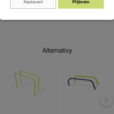
Vybavení
Nastavení
Přijímám
1x hrazda
Alternativy