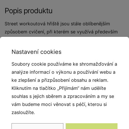
Popis produktu
Street workoutová hřiště jsou stále oblíbenějším
způsobem cvičení, při kterém se využívá především
váha vlastního těla. Cvičení je pestré díky jedinečnému
venkovnímu prostředí, ale také díky široké škále cviků,
Nastavení cookies
které workout umožňuje, prospívá tak nejen fyzické,
ale i duševní pohodě. Street workout nabízí různé
Soubory cookie používáme ke shromažďování a
možnosti a různé úrovně obtížnosti takže je určen
analýze informací o výkonu a používání webu a
nejen pro sportovce, ale i pro starší děti, dospělé a
ke zlepšení a přizpůsobení obsahu a reklam.
seniory. Konstrukce je vytvořena z pevné oceli, která
Kliknutím na tlačítko „Přijímám“ nám udělíte
je chráněna proti korozi pozinkováním a práškovým
souhlas s jejich sběrem a zpracováním a my se
lakováním. Všechny workoutové prvky jsou
vám budeme moci věnovat s péčí, kterou si
certifikované a splňují normu STN EN 16 630.
zasloužíte.