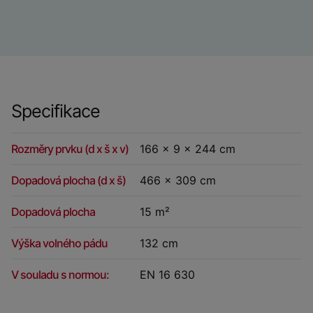
Specifikace
Rozměry prvku (d x š x v)
166 x 9 x 244 cm
Dopadová plocha (d x š)
466 x 309 cm
Dopadová plocha
15 m²
Výška volného pádu
132 cm
V souladu s normou:
EN 16 630