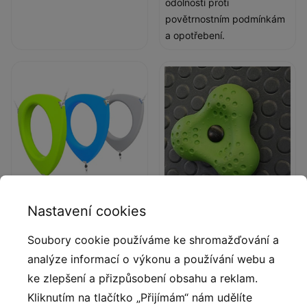
odolností proti
povětrnostním podmínkám
a opotřebení.
Nastavení cookies
Kruhy
Lezecké chyty
Soubory cookie používáme ke shromažďování a
Ergonomicky tvarované
Lezecké chyty ze
polyethylenové kruhy.
vstřikovaného polyamidu.
analýze informací o výkonu a používání webu a
ke zlepšení a přizpůsobení obsahu a reklam.
Kliknutím na tlačítko „Přijímám“ nám udělíte