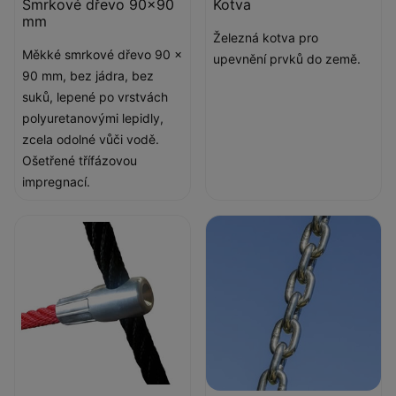
Smrkové dřevo 90x90
Kotva
mm
Železná kotva pro
Měkké smrkové dřevo 90 x
upevnění prvků do země.
90 mm, bez jádra, bez
suků, lepené po vrstvách
polyuretanovými lepidly,
zcela odolné vůči vodě.
Ošetřené třífázovou
impregnací.