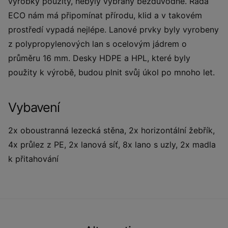
výrobky použity, nebyly vybrány bezdůvodně. Řada
ECO nám má připomínat přírodu, klid a v takovém
prostředí vypadá nejlépe. Lanové prvky byly vyrobeny
z polypropylenových lan s ocelovým jádrem o
průměru 16 mm. Desky HDPE a HPL, které byly
použity k výrobě, budou plnit svůj úkol po mnoho let.
Vybavení
2x oboustranná lezecká stěna, 2x horizontální žebřík,
4x průlez z PE, 2x lanová síť, 8x lano s uzly, 2x madla
k přitahování