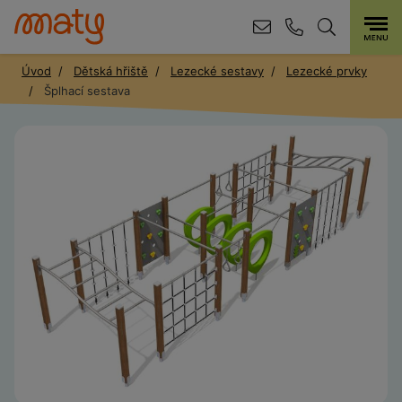
Úvod
Dětská hřiště
Lezecké sestavy
Lezecké prvky
Šplhací sestava