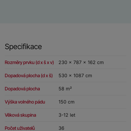
Specifikace
Rozměry prvku (d x š x v)
230 x 787 x 162 cm
Dopadová plocha (d x š)
530 x 1087 cm
Dopadová plocha
58 m²
Výška volného pádu
150 cm
Věková skupina
3-12 let
Počet uživatelů
36