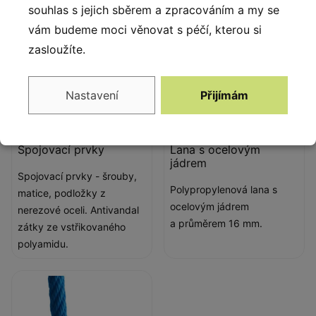
souhlas s jejich sběrem a zpracováním a my se
vám budeme moci věnovat s péčí, kterou si
zasloužíte.
Nastavení
Přijímám
Spojovací prvky
Lana s ocelovým
jádrem
Spojovací prvky - šrouby,
Polypropylenová lana s
matice, podložky z
ocelovým jádrem
nerezové oceli. Antivandal
a průměrem 16 mm.
zátky ze vstřikovaného
polyamidu.