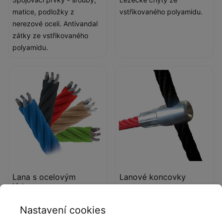
matice, podložky z
vstřikovaného polyamidu.
nerezové oceli. Antivandal
zátky ze vstřikovaného
polyamidu.
Lana s ocelovým
Lanové koncovky
jádrem
Koncovky lana z odolné
Polypropylenová lana s
slitiny hliníku.
Nastavení cookies
ocelovým jádrem