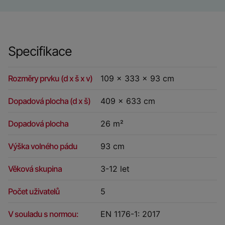
Specifikace
Rozměry prvku (d x š x v)
109 x 333 x 93 cm
Dopadová plocha (d x š)
409 x 633 cm
Dopadová plocha
26 m²
Výška volného pádu
93 cm
Věková skupina
3-12 let
Počet uživatelů
5
V souladu s normou:
EN 1176-1: 2017