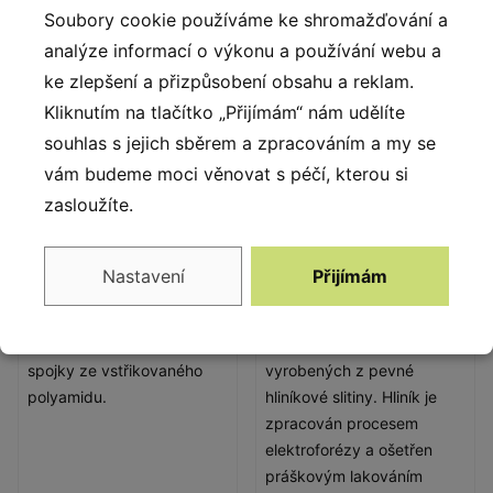
a průměrem 16 mm.
Soubory cookie používáme ke shromažďování a
analýze informací o výkonu a používání webu a
ke zlepšení a přizpůsobení obsahu a reklam.
Kliknutím na tlačítko „Přijímám“ nám udělíte
souhlas s jejich sběrem a zpracováním a my se
vám budeme moci věnovat s péčí, kterou si
zasloužíte.
Nastavení
Přijímám
Lanové spojky
Konektory a spojky
Pevné a estetické lanové
Systém konektorů a spojek
spojky ze vstřikovaného
vyrobených z pevné
polyamidu.
hliníkové slitiny. Hliník je
zpracován procesem
elektroforézy a ošetřen
práškovým lakováním