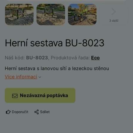
3 další
Herní sestava BU-8023
Náš kód:
BU-8023
, Produktová řada:
Eco
Herní sestava s lanovou sítí a lezeckou stěnou
Více informací
Nezávazná poptávka
Doporučit
Sdílet