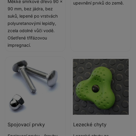
Měkké smrkové dřevo 90 x
upevnění prvků do země.
90 mm, bez jádra, bez
suků, lepené po vrstvách
polyuretanovými lepidly,
zcela odolné vůči vodě.
Ošetřené třífázovou
impregnací.
Spojovací prvky
Lezecké chyty
Spojovací prvky - šrouby,
Lezecké chyty ze