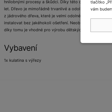
hnilobnými procesy a škůdci. Díky této ochraně si zach
tlačítko „P
let. Dřevo je mimořádně trvanlivé a odolné vůči povětr
vám budeme
z jádrového dřeva, které je velmi odolné a po vyschnutí 
instalovat bez jakéhokoli ošetření. Neobvyklou vlastnost
díky tomu je vhodné pro výrobu dětských hřišť. Na akát
Vybavení
1x kulatina s výřezy