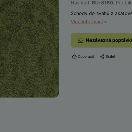
Náš kód:
BU-8160
, Produ
Schody do svahu z akátov
Více informací
Nezávazná poptávk
Doporučit
Sdílet