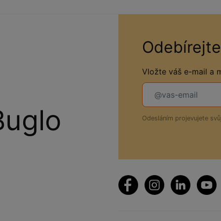
Odebírejte
Vložte váš e-mail a
Buglo
Odesláním projevujete sv