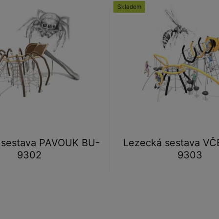
Skladem
 sestava PAVOUK BU-
Lezecká sestava VČ
9302
9303