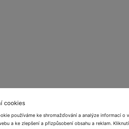
í cookies
 a přirozeným vzhledem. Zařízení jsou vyrobena
ojů a plantáží připravených k tomuto účelu.
okie používáme ke shromažďování a analýze informací o 
ými přírodními konzervanty a chrání dřevo před
webu a ke zlepšení a přizpůsobení obsahu a reklam. Kliknut