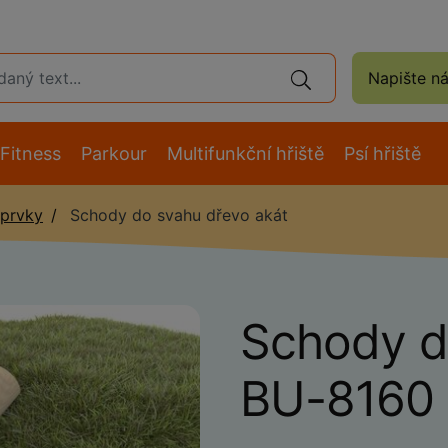
Napište n
Fitness
Parkour
Multifunkční hřiště
Psí hřiště
 prvky
Schody do svahu dřevo akát
Schody d
BU-8160