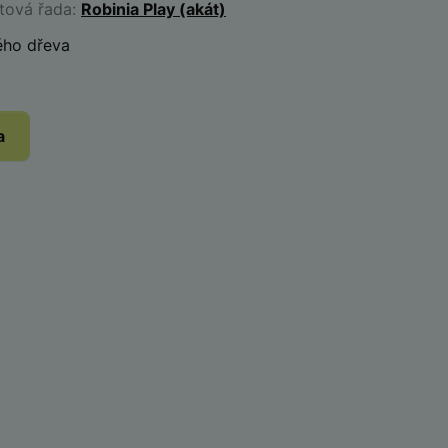
ktová řada:
Robinia Play (akát)
ého dřeva
a