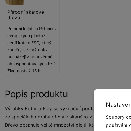
Přírodní akátové
dřevo
Přírodní kulatina Robinia z
evropských plantáží s
certifikátem FSC, který
zaručuje, že výrobky
pocházejí z odpovědně
obhospodařovaných lesů.
Životnost až 15 let.
Popis produktu
Nastaven
Výrobky Robinia Play se vyznačují poutavým, elegantním
ze speciálního druhu dřeva získaného z ekologických zdr
Soubory co
Dřevo obsahuje velké množství olejů, které jsou dokonal
používání 