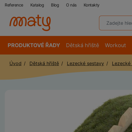
Reference
Katalog
Blog
O nás
Kontakty
PRODUKTOVÉ ŘADY
Dětská hřiště
Workout
Úvod
Dětská hřiště
Lezecké sestavy
Lezecké