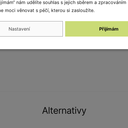
ovává svůj estetický vzhled a pevnost po mnoho
řijímám“ nám udělíte souhlas s jejich sběrem a zpracováním
nostním podmínkám. Výrobky se skládají převážně
 moci věnovat s péčí, kterou si zasloužíte.
se jen málo smršťuje. Díky tomu lze dřevo
í tohoto dřeva je jeho pevnost ve styku s půdou,
Nastavení
Přijímám
ové dřevo poskytujeme záruku 15 let.
Alternativy