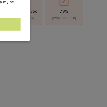
 a my se
Montážní návod
DWG
[ZIP, 633.0 kB]
[DWG, 153.0 kB]