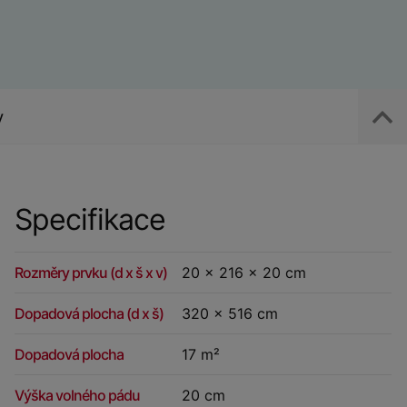
y
Specifikace
Rozměry prvku (d x š x v)
20 x 216 x 20 cm
Dopadová plocha (d x š)
320 x 516 cm
Dopadová plocha
17 m²
Výška volného pádu
20 cm