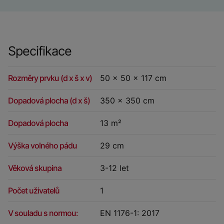
Specifikace
Rozměry prvku (d x š x v)
50 x 50 x 117 cm
Dopadová plocha (d x š)
350 x 350 cm
Dopadová plocha
13 m²
Výška volného pádu
29 cm
Věková skupina
3-12 let
Počet uživatelů
1
V souladu s normou:
EN 1176-1: 2017