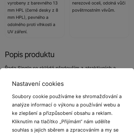
vyrobeny z barevného 13
nerezové oceli, odolná vůči
mm HPL (černé desky z 8
povětrnostním vlivům.
mm HPL), pevného a
odolného proti vlhkosti a
UV záření.
Popis produktu
Řada Single se skládá především z atraktivních a
různorodých prvků, které umožňují vyplnit dětské
Nastavení cookies
hřiště dle vašich představ a možností. Tyto prvky se
stanou nejlepším výchozím bodem pro vytvoření
Soubory cookie používáme ke shromažďování a
originálního dětského hřiště v parku, ve školce či
analýze informací o výkonu a používání webu a
škole, u rekreačního domu nebo i na vlastní
ke zlepšení a přizpůsobení obsahu a reklam.
zahradě. Za zmínku stojí také to, že veškeré prvky
Kliknutím na tlačítko „Přijímám“ nám udělíte
mají potřebné certifikáty a jsou vyrobeny z
souhlas s jejich sběrem a zpracováním a my se