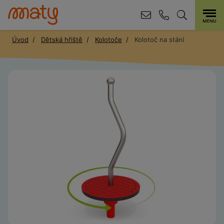
Úvod
Dětská hřiště
Kolotoče
Kolotoč na stání