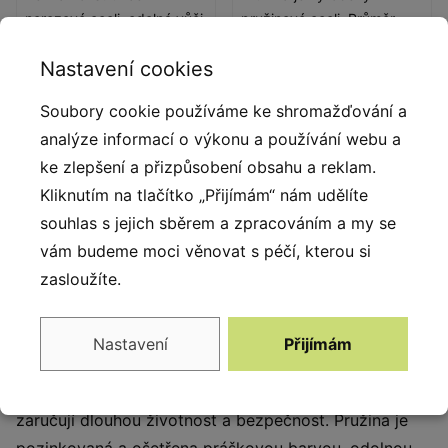
nerezové oceli, odolná vůči
pružinové oceli. Průměr
povětrnostním vlivům.
pružiny je 200 mm a
Nastavení cookies
průměr tyče je 20 mm.
Pružiny jsou bezpečné,
Soubory cookie používáme ke shromažďování a
pozinkované a ošetřené
analýze informací o výkonu a používání webu a
práškovou barvou, odolnou
proti UV záření s atestem
ke zlepšení a přizpůsobení obsahu a reklam.
QUALICOAT.
Kliknutím na tlačítko „Přijímám“ nám udělíte
souhlas s jejich sběrem a zpracováním a my se
vám budeme moci věnovat s péčí, kterou si
Popis produktu
zasloužíte.
Pružinové houpadlo je nejlepším výchozím bodem pro
vytvoření originálního dětského hřiště v parku, ve
Nastavení
Přijímám
školce či škole, u rekreačního domu nebo i na vlastní
zahradě. Materiály a konstrukce pružinové houpačky
zaručují dlouhou životnost a bezpečnost. Pružina je