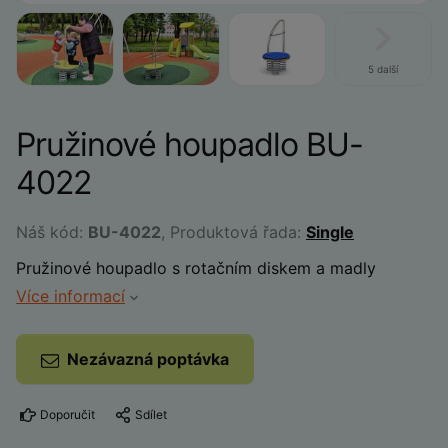
5 další
Pružinové houpadlo BU-
4022
Náš kód:
BU-4022
, Produktová řada:
Single
Pružinové houpadlo s rotačním diskem a madly
Více informací
Nezávazná poptávka
Doporučit
Sdílet