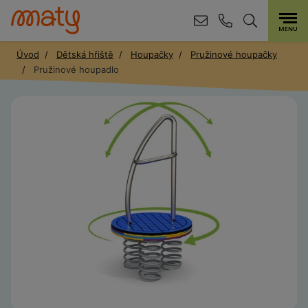
Úvod
Dětská hřiště
Houpačky
Pružinové houpačky
Pružinové houpadlo