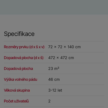
Specifikace
Rozměry prvku (d x š x v)
72 x 72 x 140 cm
Dopadová plocha (d x š)
472 x 472 cm
Dopadová plocha
23 m²
Výška volného pádu
46 cm
Věková skupina
3-12 let
Počet uživatelů
2