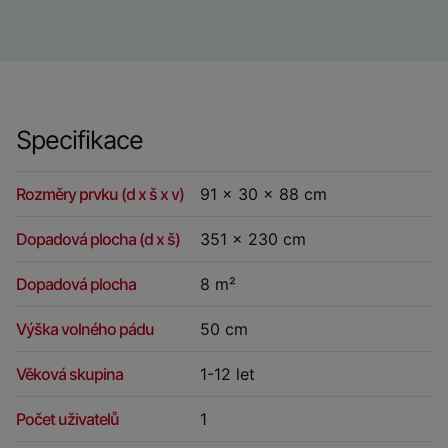
Specifikace
Rozměry prvku (d x š x v)
91 x 30 x 88 cm
Dopadová plocha (d x š)
351 x 230 cm
Dopadová plocha
8 m²
Výška volného pádu
50 cm
Věková skupina
1-12 let
Počet uživatelů
1