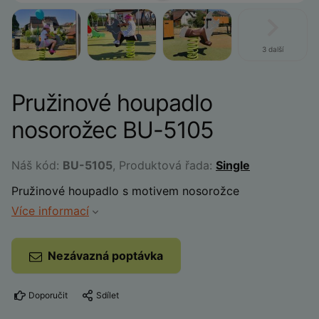
3 další
Pružinové houpadlo
nosorožec BU-5105
Náš kód:
BU-5105
, Produktová řada:
Single
Pružinové houpadlo s motivem nosorožce
Více informací
Nezávazná poptávka
Doporučit
Sdílet