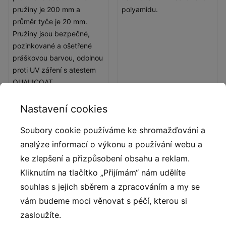
pružiny je 200 mm a
polyamidu.
průměr tyče je 20 mm.
Pružiny jsou bezpečné,
pozinkované a ošetřené
práškovou barvou, odolnou
proti UV záření s atestem
QUALICOAT.
Nastavení cookies
Soubory cookie používáme ke shromažďování a
analýze informací o výkonu a používání webu a
ke zlepšení a přizpůsobení obsahu a reklam.
Kliknutím na tlačítko „Přijímám“ nám udělíte
souhlas s jejich sběrem a zpracováním a my se
vám budeme moci věnovat s péčí, kterou si
Ergonomické sedátko
zasloužíte.