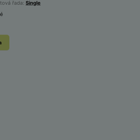
ktová řada:
Single
ké
a