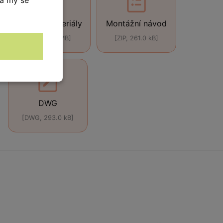
Použité materiály
Montážní návod
[ZIP, 4.24 MB]
[ZIP, 261.0 kB]
DWG
[DWG, 293.0 kB]