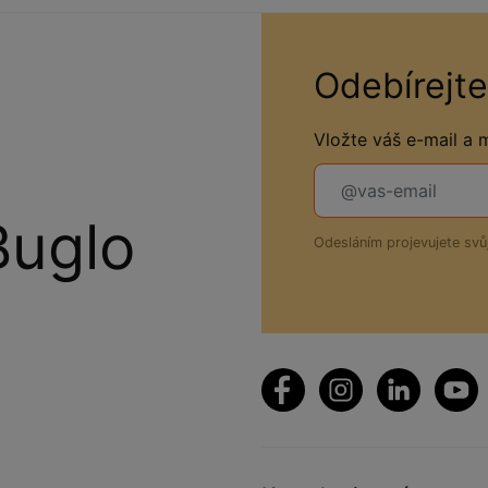
Odebírejte
Vložte váš e-mail a
Buglo
Odesláním projevujete sv