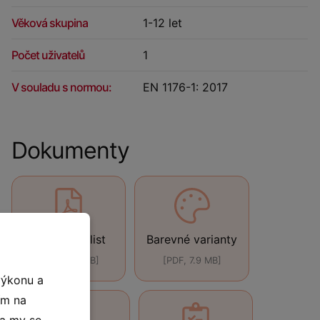
Věková skupina
1-12 let
Počet uživatelů
1
V souladu s normou:
EN 1176-1: 2017
Dokumenty
Technický list
Barevné varianty
[PDF, 440 kB]
[PDF, 7.9 MB]
výkonu a
ím na
 a my se