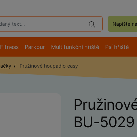
Napište n
Fitness
Parkour
Multifunkční hřiště
Psí hřiště
pačky
Pružinové houpadlo easy
Pružinov
BU-5029