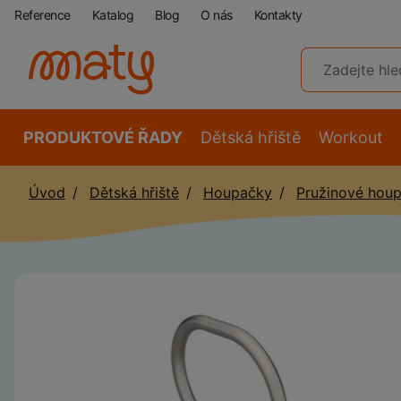
Reference
Katalog
Blog
O nás
Kontakty
PRODUKTOVÉ ŘADY
Dětská hřiště
Workout
Úvod
Dětská hřiště
Houpačky
Pružinové hou