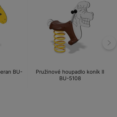
beran BU-
Pružinové houpadlo koník II
BU-5108