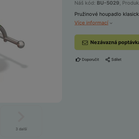
Náš kód:
BU-5029
, Produ
Pružinové houpadlo klasic
Více informací
Nezávazná poptávk
Doporučit
Sdílet
3 další