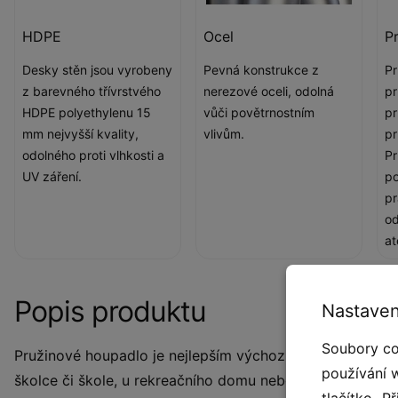
HDPE
Ocel
P
Desky stěn jsou vyrobeny
Pevná konstrukce z
Pr
z barevného třívrstvého
nerezové oceli, odolná
pr
HDPE polyethylenu 15
vůči povětrnostním
pr
mm nejvyšší kvality,
vlivům.
pr
odolného proti vlhkosti a
Pr
UV záření.
po
pr
od
a
Popis produktu
Nastaven
Soubory co
Pružinové houpadlo je nejlepším výchozím bodem pro vytv
používání 
školce či škole, u rekreačního domu nebo i na vlastní za
tlačítko „P