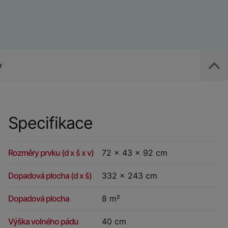
y
Specifikace
Rozměry prvku (d x š x v)
72 x 43 x 92 cm
Dopadová plocha (d x š)
332 x 243 cm
Dopadová plocha
8 m²
Výška volného pádu
40 cm