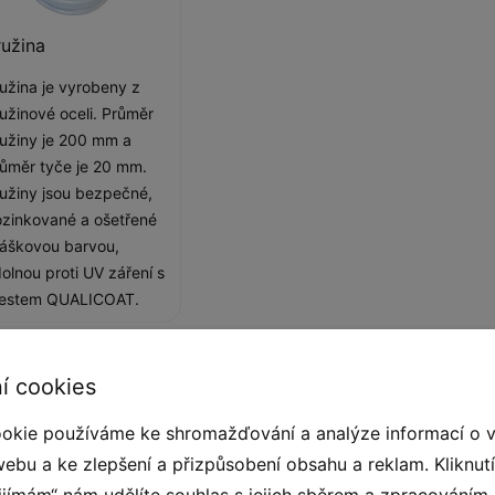
ružina
užina je vyrobeny z
užinové oceli. Průměr
užiny je 200 mm a
ůměr tyče je 20 mm.
užiny jsou bezpečné,
zinkované a ošetřené
áškovou barvou,
olnou proti UV záření s
testem QUALICOAT.
í cookies
okie používáme ke shromažďování a analýze informací o 
oření originálního dětského hřiště v parku, ve
webu a ke zlepšení a přizpůsobení obsahu a reklam. Kliknut
hradě. Materiály a konstrukce pružinové
řijímám“ nám udělíte souhlas s jejich sběrem a zpracováním