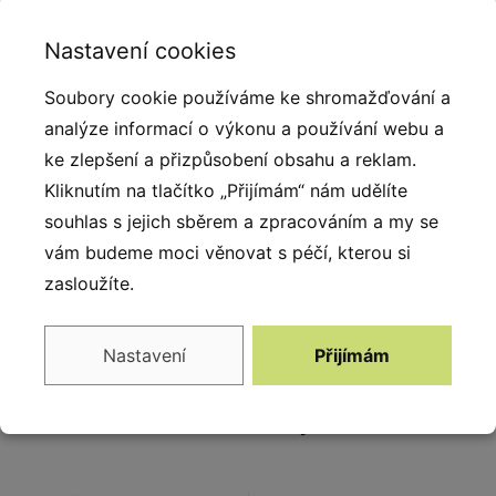
minimalistickému tvaru je mobiliář řady Urbaniq
skutečným poutačem pozornosti. Skvěle se bude
Nastavení cookies
vyjímat v městských prostorách, ale ideální je také pro
dětská hřiště, odpočinkové a volnočasové
Soubory cookie používáme ke shromažďování a
zóny. Mobiliář je vytvořen z nejkvalitnějších materiálů
analýze informací o výkonu a používání webu a
- kovu, dřeva a plastu. Díky tomu je odolný vůči
ke zlepšení a přizpůsobení obsahu a reklam.
intenzivnímu používání i škodlivým vnějším vlivům.
Kliknutím na tlačítko „Přijímám“ nám udělíte
souhlas s jejich sběrem a zpracováním a my se
Vybavení
vám budeme moci věnovat s péčí, kterou si
zasloužíte.
2x křeslo, 1x stůl
Nastavení
Přijímám
Alternativy