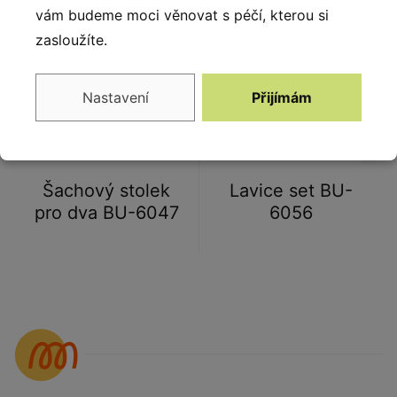
vám budeme moci věnovat s péčí, kterou si
zasloužíte.
Nastavení
Přijímám
Šachový stolek
Lavice set BU-
pro dva BU-6047
6056