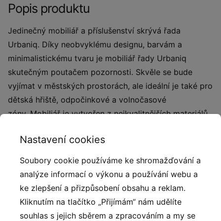
Popis produktu
Jedinečný mobiliář a příslušenství skrývá řada
Urbaniq. Díky neobvyklému designu, barvám a
minimalistickému tvaru je mobiliář řady Urbaniq
skutečným poutačem pozornosti. Skvěle se bude
vyjímat v městských prostorách, ale ideální je také pro
dětská hřiště, odpočinkové a volnočasové
zóny. Mobiliář je vytvořen z nejkvalitnějších materiálů
- kovu, dřeva a plastu. Díky tomu je odolný vůči
Nastavení cookies
intenzivnímu používání i škodlivým vnějším vlivům.
Soubory cookie používáme ke shromažďování a
analýze informací o výkonu a používání webu a
ke zlepšení a přizpůsobení obsahu a reklam.
Alternativy
Kliknutím na tlačítko „Přijímám“ nám udělíte
souhlas s jejich sběrem a zpracováním a my se