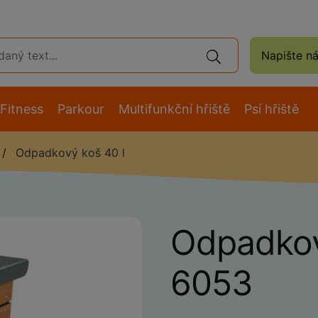
Napište n
Fitness
Parkour
Multifunkční hřiště
Psí hřiště
Odpadkový koš 40 l
Odpadkov
6053