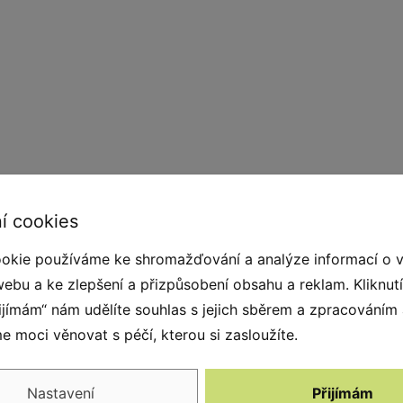
í cookies
okie používáme ke shromažďování a analýze informací o 
webu a ke zlepšení a přizpůsobení obsahu a reklam. Kliknut
řijímám“ nám udělíte souhlas s jejich sběrem a zpracováním
 moci věnovat s péčí, kterou si zasloužíte.
. Díky neobvyklému designu, barvám a
ným poutačem pozornosti. Skvěle se bude
 dětská hřiště, odpočinkové a volnočasové
Nastavení
Přijímám