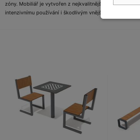
zóny. Mobiliář je vytvořen z nejkvalitnějších materiálů - 
intenzivnímu používání i škodlivým vnějším vlivům.