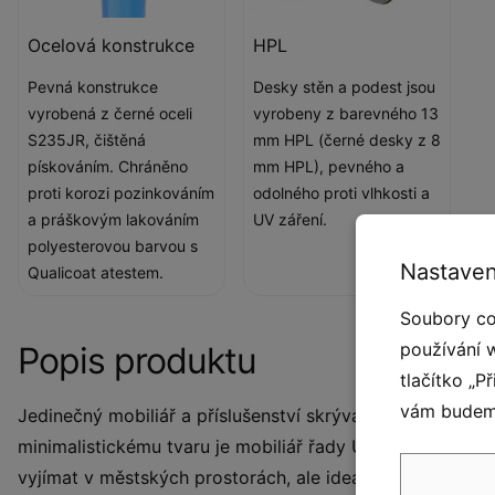
Ocelová konstrukce
HPL
Pevná konstrukce
Desky stěn a podest jsou
vyrobená z černé oceli
vyrobeny z barevného 13
S235JR, čištěná
mm HPL (černé desky z 8
pískováním. Chráněno
mm HPL), pevného a
proti korozi pozinkováním
odolného proti vlhkosti a
a práškovým lakováním
UV záření.
polyesterovou barvou s
Nastaven
Qualicoat atestem.
Soubory co
používání 
Popis produktu
tlačítko „P
vám budeme
Jedinečný mobiliář a příslušenství skrývá řada Urbaniq
minimalistickému tvaru je mobiliář řady Urbaniq skuteč
vyjímat v městských prostorách, ale ideální je také pro