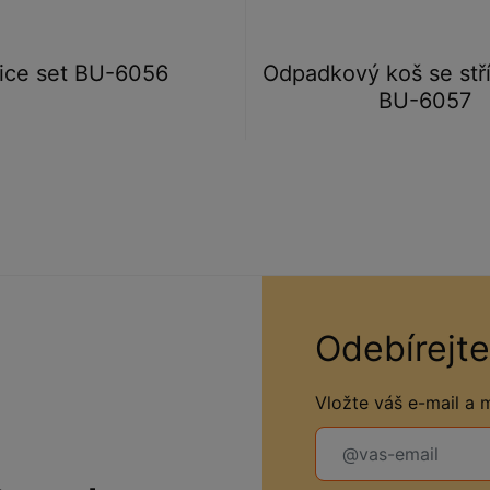
ice set BU-6056
Odpadkový koš se stří
BU-6057
Odebírejte
Vložte váš e-mail a