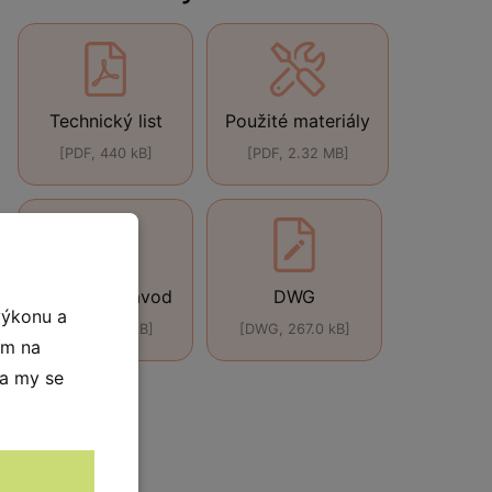
Technický list
Použité materiály
[PDF, 440 kB]
[PDF, 2.32 MB]
Montážní návod
DWG
výkonu a
[ZIP, 301.0 kB]
[DWG, 267.0 kB]
ím na
 a my se