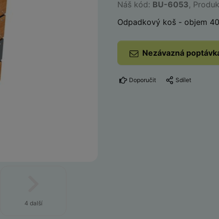
Náš kód:
BU-6053
, Produ
Odpadkový koš - objem 40
Nezávazná poptávk
Doporučit
Sdílet
4 další