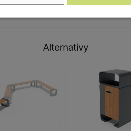
kovu, dřeva a plastu. Díky tomu je odolný vůči
Alternativy