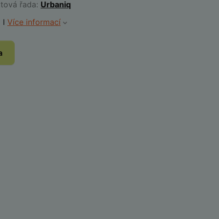
ktová řada:
Urbaniq
 l
Více informací
a