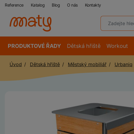
Reference
Katalog
Blog
O nás
Kontakty
PRODUKTOVÉ ŘADY
Dětská hřiště
Workout
Úvod
Dětská hřiště
Městský mobiliář
Urbaniq