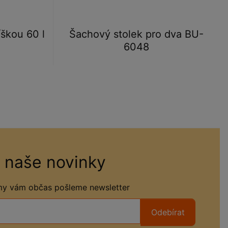
škou 60 l
Šachový stolek pro dva BU-
6048
 naše novinky
 my vám občas pošleme newsletter
Odebírat