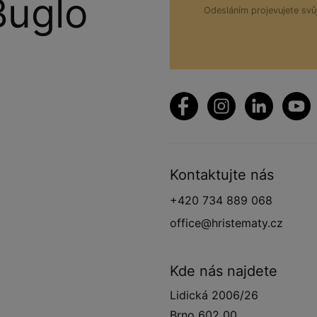
Buglo
Odesláním projevujete sv
Kontaktujte nás
+420 734 889 068
office@hristematy.cz
Kde nás najdete
Lidická 2006/26
Brno 602 00