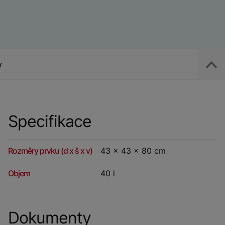
y
Specifikace
Rozměry prvku (d x š x v)
43 x 43 x 80 cm
Objem
40 l
Dokumenty