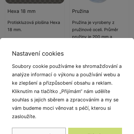
Hexa 18 mm
Pružina
Protiskluzová plošina Hexa
Pružina je vyrobeny z
18 mm.
pružinové oceli. Průměr
pružiny je 200 mm a
průměr tyče je 20 mm.
Pružiny jsou bezpečné,
Nastavení cookies
pozinkované a ošetřené
práškovou barvou, odolnou
Soubory cookie používáme ke shromažďování a
proti UV záření s atestem
analýze informací o výkonu a používání webu a
QUALICOAT.
ke zlepšení a přizpůsobení obsahu a reklam.
Kliknutím na tlačítko „Přijímám“ nám udělíte
souhlas s jejich sběrem a zpracováním a my se
Popis produktu
vám budeme moci věnovat s péčí, kterou si
Výrobky Robinia Play se vyznačují poutavým,
zasloužíte.
elegantním a přirozeným vzhledem. Zařízení jsou
vyrobena ze speciálního druhu dřeva získaného z