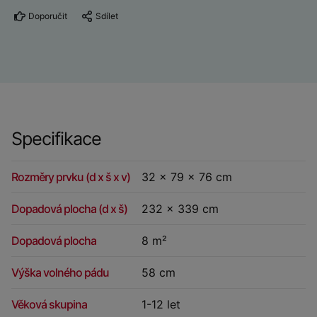
Doporučit
Sdílet
Specifikace
Rozměry prvku (d x š x v)
32 x 79 x 76 cm
Dopadová plocha (d x š)
232 x 339 cm
Dopadová plocha
8 m²
Výška volného pádu
58 cm
Věková skupina
1-12 let