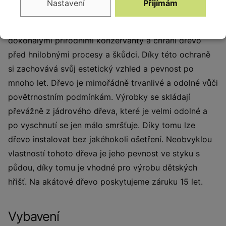
Nastavení
Přijímám
ekologických zdrojů a plantáží připravených k tomuto
účelu. Dřevo obsahuje velké množství olejů, které jsou
dokonalými přírodními konzervanty a chrání dřevo
před hnilobnými procesy a škůdci. Díky této ochraně
si zachovává svůj estetický vzhled a pevnost po
mnoho let. Dřevo je mimořádně trvanlivé a odolné vůči
povětrnostním podmínkám. Výrobky se skládají
převážně z jádrového dřeva, které je velmi odolné a
po vyschnutí se jen málo smršťuje. Díky tomu lze
dřevo instalovat bez jakéhokoli ošetření. Neobvyklou
vlastností tohoto dřeva je jeho pevnost ve styku s
půdou, díky tomu je vhodné pro výrobu dětských
hřišť. Na akátové dřevo poskytujeme záruku 15 let.
Vybavení