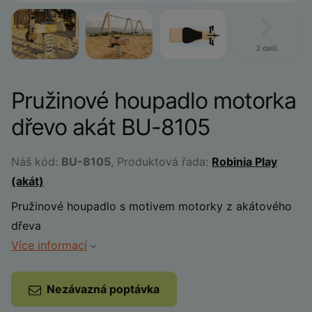
2 další
Pružinové houpadlo motorka
dřevo akát BU-8105
Náš kód:
BU-8105
, Produktová řada:
Robinia Play
(akát)
Pružinové houpadlo s motivem motorky z akátového
dřeva
Více informací
Nezávazná poptávka