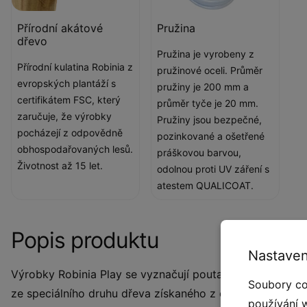
Přírodní akátové
Pružina
dřevo
Pružina je vyrobeny z
Přírodní kulatina Robinia z
pružinové oceli. Průměr
evropských plantáží s
pružiny je 200 mm a
certifikátem FSC, který
průměr tyče je 20 mm.
zaručuje, že výrobky
Pružiny jsou bezpečné,
pocházejí z odpovědně
pozinkované a ošetřené
obhospodařovaných lesů.
práškovou barvou,
Životnost až 15 let.
odolnou proti UV záření s
atestem QUALICOAT.
Popis produktu
Nastaven
Výrobky Robinia Play se vyznačují poutavým, elegantním
Soubory co
ze speciálního druhu dřeva získaného z ekologických zdr
používání 