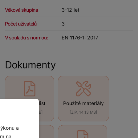
Věková skupina
3-12 let
Počet uživatelů
3
V souladu s normou:
EN 1176-1: 2017
Dokumenty
Technický list
Použité materiály
[PDF, 440 kB]
[ZIP, 14.13 MB]
výkonu a
ím na