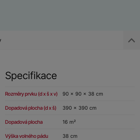
y
Specifikace
Rozměry prvku (d x š x v)
90 x 90 x 38 cm
Dopadová plocha (d x š)
390 x 390 cm
Dopadová plocha
16 m²
Výška volného pádu
38 cm