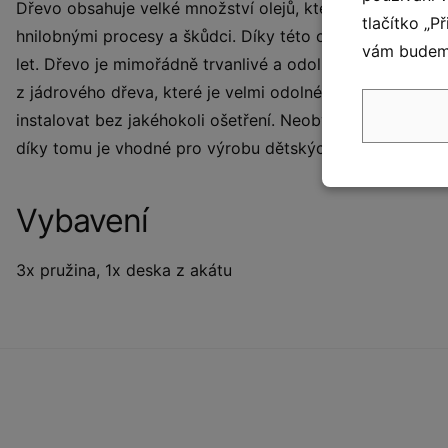
Dřevo obsahuje velké množství olejů, které jsou dokonal
tlačítko „P
hnilobnými procesy a škůdci. Díky této ochraně si zach
vám budeme
let. Dřevo je mimořádně trvanlivé a odolné vůči povětr
z jádrového dřeva, které je velmi odolné a po vyschnutí 
instalovat bez jakéhokoli ošetření. Neobvyklou vlastnost
díky tomu je vhodné pro výrobu dětských hřišť. Na akát
Vybavení
3x pružina, 1x deska z akátu