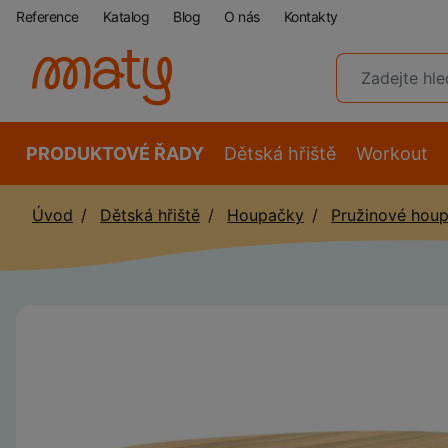
Reference
Katalog
Blog
O nás
Kontakty
PRODUKTOVÉ ŘADY
Dětská hřiště
Workout
Úvod
Dětská hřiště
Houpačky
Pružinové hou