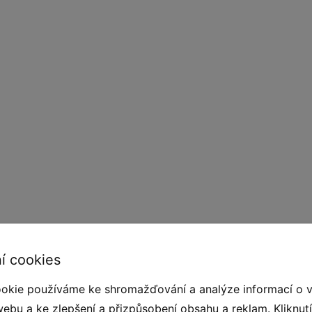
í cookies
 a přirozeným vzhledem. Zařízení jsou vyrobena
okie používáme ke shromažďování a analýze informací o 
ojů a plantáží připravených k tomuto účelu.
webu a ke zlepšení a přizpůsobení obsahu a reklam. Kliknut