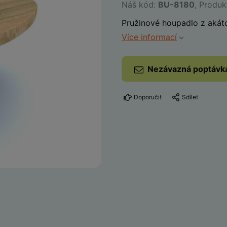
Náš kód:
BU-8180
, Produ
Pružinové houpadlo z akát
Více informací
Nezávazná poptávk
Doporučit
Sdílet