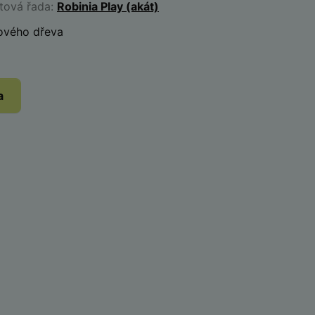
ktová řada:
Robinia Play (akát)
ového dřeva
a