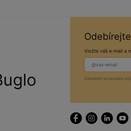
Odebírejte
Vložte váš e-mail a
Buglo
Odesláním projevujete sv