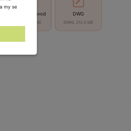
 a my se
Montážní návod
DWG
[ZIP, 614.0 kB]
[DWG, 212.0 kB]