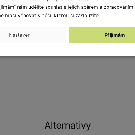
ými přírodními konzervanty a chrání dřevo před
řijímám“ nám udělíte souhlas s jejich sběrem a zpracováním
ovává svůj estetický vzhled a pevnost po mnoho
 moci věnovat s péčí, kterou si zasloužíte.
nostním podmínkám. Výrobky se skládají převážně
se jen málo smršťuje. Díky tomu lze dřevo
Nastavení
Přijímám
í tohoto dřeva je jeho pevnost ve styku s půdou,
ové dřevo poskytujeme záruku 15 let.
Alternativy