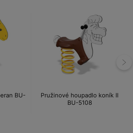
beran BU-
Pružinové houpadlo koník II
BU-5108