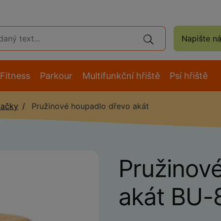
Napište n
Fitness
Parkour
Multifunkční hřiště
Psí hřiště
pačky
Pružinové houpadlo dřevo akát
Pružinov
akát BU-