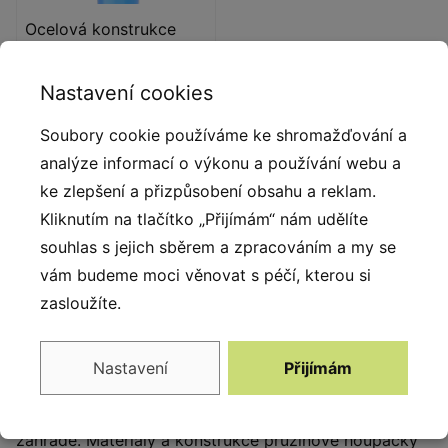
Ocelová konstrukce
Pevná konstrukce
Nastavení cookies
vyrobená z černé oceli
S235JR, čištěná
Soubory cookie používáme ke shromažďování a
pískováním. Chráněno
analýze informací o výkonu a používání webu a
proti korozi pozinkováním a
práškovým lakováním
ke zlepšení a přizpůsobení obsahu a reklam.
polyesterovou barvou s
Kliknutím na tlačítko „Přijímám“ nám udělíte
Qualicoat atestem.
souhlas s jejich sběrem a zpracováním a my se
vám budeme moci věnovat s péčí, kterou si
zasloužíte.
Popis produktu
Pružinové houpadlo je nejlepším výchozím bodem pro
Nastavení
Přijímám
vytvoření originálního dětského hřiště v parku, ve
školce či škole, u rekreačního domu nebo i na vlastní
zahradě. Materiály a konstrukce pružinové houpačky