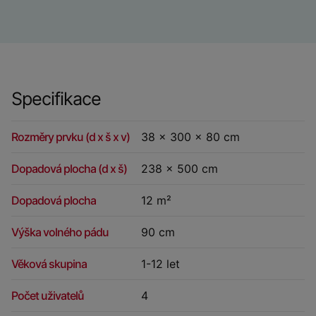
Specifikace
Rozměry prvku (d x š x v)
38 x 300 x 80 cm
Dopadová plocha (d x š)
238 x 500 cm
Dopadová plocha
12 m²
Výška volného pádu
90 cm
Věková skupina
1-12 let
Počet uživatelů
4