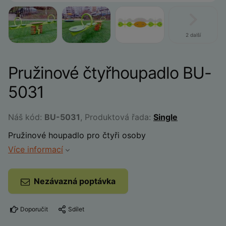
2 další
Pružinové čtyřhoupadlo BU-
5031
Náš kód:
BU-5031
, Produktová řada:
Single
Pružinové houpadlo pro čtyři osoby
Více informací
Nezávazná poptávka
Doporučit
Sdílet