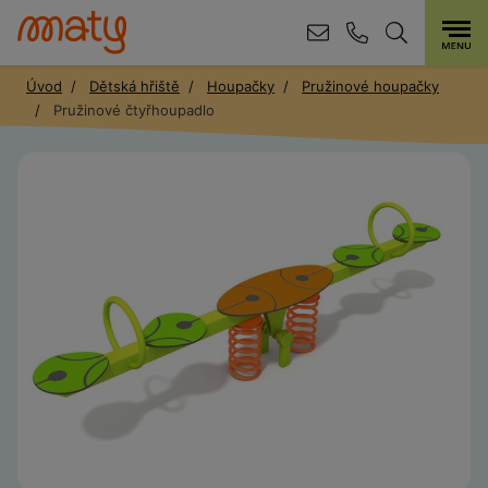
Úvod
Dětská hřiště
Houpačky
Pružinové houpačky
Pružinové čtyřhoupadlo