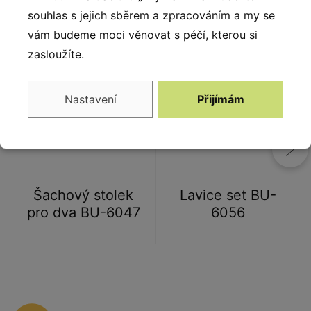
Alternativy
souhlas s jejich sběrem a zpracováním a my se
vám budeme moci věnovat s péčí, kterou si
zasloužíte.
Nastavení
Přijímám
Šachový stolek
Lavice set BU-
pro dva BU-6047
6056