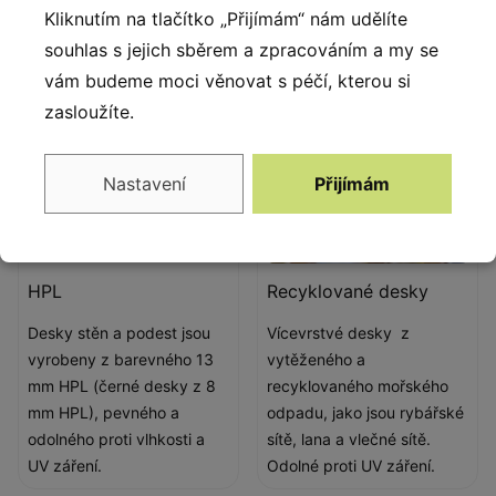
mm.
Kliknutím na tlačítko „Přijímám“ nám udělíte
souhlas s jejich sběrem a zpracováním a my se
vám budeme moci věnovat s péčí, kterou si
zasloužíte.
Nastavení
Přijímám
HPL
Recyklované desky
Desky stěn a podest jsou
Vícevrstvé desky z
vyrobeny z barevného 13
vytěženého a
mm HPL (černé desky z 8
recyklovaného mořského
mm HPL), pevného a
odpadu, jako jsou rybářské
odolného proti vlhkosti a
sítě, lana a vlečné sítě.
UV záření.
Odolné proti UV záření.