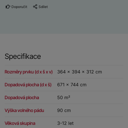
Doporučit
Sdílet
Specifikace
Rozměry prvku (d x š x v)
364 x 394 x 312 cm
Dopadová plocha (d x š)
671 x 744 cm
Dopadová plocha
50 m²
Výška volného pádu
90 cm
Věková skupina
3-12 let