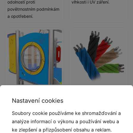
odolností proti
vlhkosti i UV záření.
povětrnostním podmínkám
a opotřebení.
Okno polokoule
Lana s ocelovým
jádrem
Nastavení cookies
Hemisférické okno
Polypropylenová lana s
o průměru 400 mm.
Soubory cookie používáme ke shromažďování a
ocelovým jádrem
Materiál: tepelně tvarovaný
analýze informací o výkonu a používání webu a
a průměrem 16 mm.
polykarbonát o tloušťce 5
ke zlepšení a přizpůsobení obsahu a reklam.