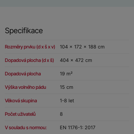
Specifikace
Rozměry prvku (d x š x v)
104 x 172 x 188 cm
Dopadová plocha (d x š)
404 x 472 cm
Dopadová plocha
19 m²
Výška volného pádu
15 cm
Věková skupina
1-8 let
Počet uživatelů
8
V souladu s normou:
EN 1176-1: 2017