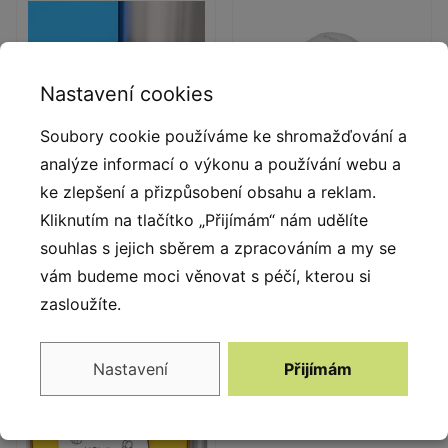
Nastavení cookies
Soubory cookie používáme ke shromažďování a
analýze informací o výkonu a používání webu a
ke zlepšení a přizpůsobení obsahu a reklam.
Deskové a lanové
Trubkové zátky
Kliknutím na tlačítko „Přijímám“ nám udělíte
spojky
souhlas s jejich sběrem a zpracováním a my se
Bezpečné trubkové zátky
Deskové a lanové spojky
vám budeme moci věnovat s péčí, kterou si
ze vstřikovaného
ze vstřikovaného
lisovaného polyamidu.
zasloužíte.
polyamidu.
Nastavení
Přijímám