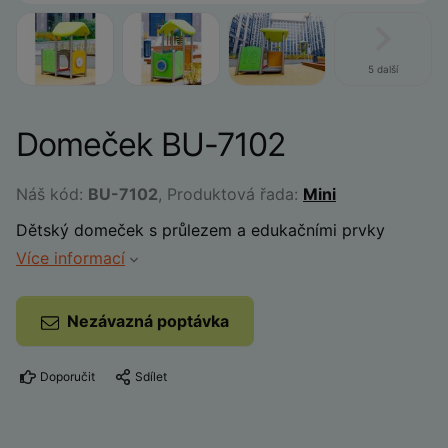
5 další
Domeček BU-7102
Náš kód:
BU-7102
, Produktová řada:
Mini
Dětský domeček s průlezem a edukačními prvky
Více informací
Nezávazná poptávka
Doporučit
Sdílet